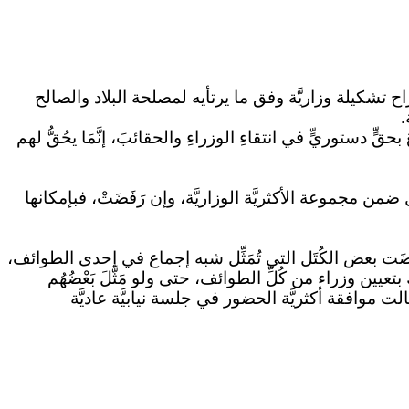
شكيلة وزاريَّة وفق ما يرتأيه لمصلحة البلاد والصالح
.
قٍّ دستوريٍّ في انتقاءِ الوزراءِ والحقائبَ، إنَّمَا يحُقُّ لهم
 مجموعة الأكثريَّة الوزاريَّة، وإن رَفَضَتْ، فبإمكانها
 رَفَضَت بعض الكُتَل التي تُمَثِّل شبه إجماع في إحدى الطوائف،
عيين وزراء من كُلِّ الطوائف، حتى ولو مَثَّلَ بَعْضُهُم
الت موافقة أكثريَّة الحضور في جلسة نيابيَّة عاديَّة