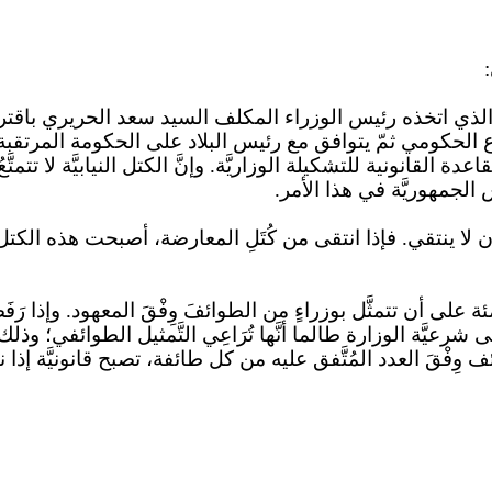
ذي اتخذه رئيس الوزراء المكلف السيد سعد الحريري باقتراح ت
 الحكومي ثمّ يتوافق مع رئيس البلاد على الحكومة المرتقبة
قانونية للتشكيلة الوزاريَّة. وإنَّ الكتل النيابيَّة لا تتمتَّعُ بح
الجمهوريَّة في هذا الأمر.
 ينتقي. فإذا انتقى من كُتَلِ المعارضة، أصبحت هذه الكتل ضمن
ة بالمئة على أن تتمثَّل بوزراءٍ من الطوائفَ وِفْقَ المعهود. وإذا
َّة الوزارة طالما أنَّها تُرَاعِي التَّمثيل الطوائفي؛ وذلك بت
 وِفْقَ العدد المُتَّفق عليه من كل طائفة، تصبح قانونيَّة إذا ن