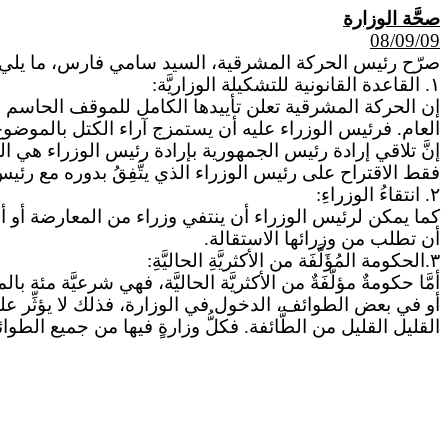
صحَّة الوزارة
08/09/09
صرّح رئيس الحركة المشرقية، السيد سامي فارس، ما يلي:
١. القاعدة القانونية للتشكيلة الوزاريَّة:
إن الحركة المشرقية تعلن تأييدها الكامل للموقف الحاسم ال
العام. فرئيس الوزراء عليه أن يستمزج آراء الكتل بالموضوع
إنَّ تلاقي إرادة رئيس الجمهورية بإرادة رئيس الوزراء هي القاعدة ال
فقط الاقتراح على رئيس الوزراء الذي يتَّفِقُ بدوره مع رئيس 
٢. انتقاءُ الوزراءِ:
كما يمكن لرئيس الوزراء أن ينتفي وزراء من المعارضة أو أن لا
أن تطلب من وزرائها الاستقالة.
٣.الحكومة المُؤَلَّفَة من الأكثريَّةِ الحاليَّةِ:
أمَّا حكومةٌ مؤلَّفَةٌ من الأكثريَّة الحاليَّة، فهي شرعيَّة مئ
أو في بعض الطوائف، الدخول في الوزارة، فذلك لا يؤثِّر على شرعي
القليل القليل من الطَّائفة. فكلُّ وزارةٍ فيها من جميع الطوائف