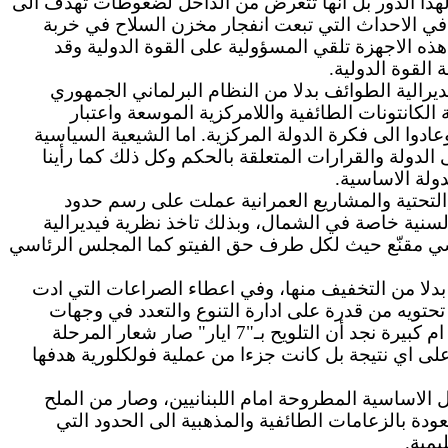
ة لهذا الدور بل انها تتعرض من الداخل لضغوطات تهدف الى
اللاعب الاول كما يريد القرار 1701، وهذا الموضوع ظهر جليا في الاحداث التي تبعت انفجار مخزن السلاح في خربة
ذه الاجهزة تلقي المسؤولية على القوة الدولية وقد
ديرالية الطوائف بدلا من النظام البرلماني الجمهوري
الكانتونات الطائفية واللامركزية الموسعة واعتبار
عادوا الى فكرة الدولة المركزية. اما الشيعية السياسية
لدولة والقرارات المتعلقة بالحكم وكل ذلك كما رأينا
ولة الاساسية.
 التحتية والمشاريع العمرانية عملت على رسم حدود
لسنية خاصة في الشمال، وبذلك تاخذ نظرية فيديرالية
ي مقنّع حيث لكل طرف حق الفيتو كما المجلس الرئاسي
ة بدلا من التخفيف منها، وفي اعطاء الصراعات التي ادت
 تحتويه من قدرة على ادارة التنوع والتعدد في وجهات
النظر والاحتكام الى الدستور والقوانين في الصراع، صار الاحتكام الى السلاح هو القاعدة وكلما حصلت مشكلة صغيرة ام كبيرة نجد أن التلويح بـ"7 ايار" صار شعار المرحلة
لى اي نتيجة بل كانت جزءا من عملية فولكلورية هدفها
الاساسية المطروحة امام اللبنانيين، وصار من الملح
ودة بالزعامات الطائفية والمذهبية الى الحدود التي
يمية.