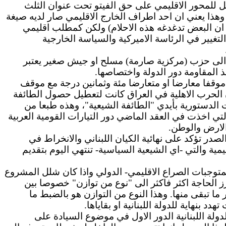
ح، وثانيا عدم الاحتكام مجددا الى السلاح طالما ان الانتخابات ممكنة وثالثا حصول 8آذار كممثل للمحور الاقليمي على حق الفيتو تحت عنوان الثلث
وهذا يعني ان احد اطراف الخارج الاقليمي صار لديه صيغة
 ليس كمطلب لطائفة (مع ان البعض تدغدغه هذه الاحلام) ولكن كمطلب اقليمي
التغيير في الرئاسة الاميركية والسياسة الخارجية
ية الى حزب (مركزية صارمة) مسلح او جيش صغير يعتبر
 المقاومة دور الدولة واختصاصها.
 موقفا معارضا او متعارضا مئة وثمانين درجة مع موقف
ان الحرب الاهلية في العراق كانت لتعطيل حصول الطائفة
الدستورية بأيدي "الطائفة الشيعية"، وهذه طبعا من
التي اخذت في العقد الماضي دور التيارات القومية العربية
الارض والوطن.
ر تؤكد على نهائية الكيان اللبناني والانخراط في
ية والتي -اي الشيعية السياسية- تنتهي اليوم بتقديم
لمتوجبات الصراع الاقليمي- الدولي واذا كان شلل المشروع
ز الحاجة اكثر فاكثر الى "نوع من توازن" خصوصا بين
 ما تبقى منها. وهذا النوع من التوازن هو بالضبط ما
دولة اللبنانية الدور الاول في موضوع السيادة على