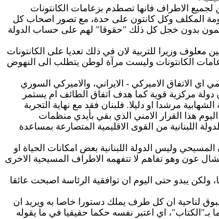
 لجميع الاطراف فانها تصطدم بزعامات الكانتونات
لحكومة المكلف وكل كانتون على حدة، مع تصور اصحاب كل
يسمون بدون خجل كل ذلك "حقوقا" لهم على حساب الدولة
ن معلوف وزيرا للتربية لان في ذلك تعديا على الكانتونات
 زعامات الكانتونات وليست مرآة لوطن يتطلب الى النهوض
ي اي الاتفاق الاميركي - الايراني، والاميركي السوري
ن دولة مركزية قوية كما هدف اتفاق الطائف ام يستمر
هابية مرشدا او دليلا. فلبنان فقد مع نهاية التجربة
اليوم هذا القرار الامني الذي بقي بأيدي منظمات
دولة اللبنانية من القوى الاقليمية المتصارعة بمساعدة
لمسيحي وليس الدولة اللبنانية بعض امكانات الحياة او
 ميشال عون وهو تفاهم لا تتفهمه الاطراف المسيحية الاخرى
 ولكن يبدو حتى اليوم ان توافقية الرئاسة اصبحت عائقا
سبوق لناحية ان كل طرف يملك دستورا خاصا به ويريد ان
بـ"الكتاب"، اي اعتبر نفسه حكما حقيقيا في ما يقوله