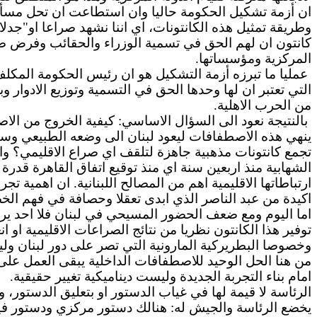
ان أزمة تشكيل الحكومة حاليا وان استطاعت ان تحل مسألة
وطريقة تمثيل هذه الكانتونات، اي اننا نشهد صراعا او"جد
كانتون ان لهم الحق في تسمية الوزراء والحقائب وفرض ص
المركزية ومؤسساتها.
عمليا ما تبرزه أزمة التشكيل هو ان رئيس الحكومة المكلف 
التي تعتبر ان لها وحدها الحق في التسمية وتوزيع الادوا
من الحرب الاهلية.
بالنتيجة نعود الى السؤال الاساسي: كيفية الخروج من الاص
ينهي هذه الاصطفافات ليعود لبنان الى وضعه الطبيعي وسيا
تجمع كانتونات مذهبية جاهزة لتلقف اي صراع الاقليمي؟ والجو
الشهابية منذ اربعين سنة اي منذ توقيع اتفاق القاهرة قدرة
ارتباطاتها الاقليمية اهم من المصالح اللبنانية. ان اهمية 
اكيدة من عبد الناصر الذي ابدى تعقلا وحصافة في فهم الخصو
اما اليوم ومع ضعف الحضور المسيحي في لبنان فلا احد يريد
توفير هذا الكانتون نظريا من نتائج الصراعات الاقليمية او
وخصوصا البطريركية المارونية التي تصر على دور لبنان و
من هنا الحل الوحيد للاصطفافات الداخلية يبقى العمل على 
امام بناء التجربة الجديدة وليست ديناميكية تغيير حقيقية.
الرئاسة لا قيمة لها في غياب الدستور او بتعليق الدستور،
يخضع الرئاسة والجيش له: هنالك دستور مركزي ودستور فيدي