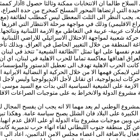
مجموعة 8 آذار بقوة السلا
حيدة التي ارتضاها المحور المسلح كمخرج من حدة الصراع، 
دارة الوضع اللبناني في مواجهة القرار 1559 ونتائجه. يجب النظر الى الثلث المعطل
صراع الاقليمي) وذلك في مواجهة مرحلة الانتظار التي افرزها 
دلات عربية- عربية في التعاطي مع الازمة اللبنانية ونتائجها.
حركة شعبية لمواجهة الاحتلال الاسرائيلي للاراضي اللبنان
ة المنطقة من خلال التغيير الحاصل في العراق. وبذلك تأخذ
دم نفسها على انها تمثل "الطائفة الشيعية" تتخذ في لبنان
العراق اهدافها معاكسة تماما للحرب الاهلية في لبنان، اي 
 كانت الحرب الاهلية تهدف الى تعطيل الدستور والمؤسسات 
 لايمكن فهمها الا من خلال الحركية او النضالية الايرانية 
كات ايديولوجية، اي تقاتل لأجل الايديولوجيا وليس لاجل 
ازمة على الشيعية السياسية التي بدأت مع السيد موسى الصد
 مشروع الدولة والانخراط به على متوجبات الصراعات الاقليم
 المشروع الوطني لم يعد مهما الا انه يجب ان يفسح المجال 
لكبيرة على البلاد فان الشلل يصبح سياسة عامة. وهكذا تبر
اني وبين موجبات مشروع بناء الدولة او على الاقل عدم انهيار
فعال بالاضافة الى اعضاء مجلس الامن الدائمين، اعاد الى ال