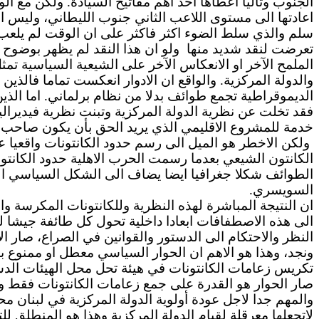
الجنوب وتاليا اعطاها احد اهم مفاتيح السيادة. ولكن مع ا
سلم والذي سلط الضوء اكثر فاكثر على ان الوقت لم يلعب ل
تعرضت لنقد شديد منها
ولو ان هذا النقد لم يظهر بوضوح في تقارير الا
الملمح الآخر او الانعكاس الآخر على الشيعية السياسية تمث
والدولة المركزية. والواقع ان الادوار انعكست تماما فالذي
الديموقراطية تجمع طوائف بدلا من نظام برلماني. اما الذين 
فقد تخلت عن نظرية الدولة المركزية وتبنت نظرية فيديرالي
خدمة للمشروع الاقليمي الذي يريد الحق بأن يكون صاحب ك
ولكن الاخطر هو الميل الى رسم حدود الكانتونات واقعيا ع
الكانتون الشيعي بعدما رسمت الحرب الاهلية حدود الكانتو
الطوائف شكلا جغرافيا ايضا يضاف الى الشكل السياسي 
السويسري.
ان النتيجة المباشرة لهذه النظرية وللكانتونات المكرسة و
الى هذه الاصطفافات ابعادا داخلية تحول كل طائفة جيشا للك
ونجد، وهذا هو الاهم ان الحوار السياسي معطل او ممنوع ب
تكريس زعامات الكانتونات في هيئة تحل محل الهيئات ال
صار الحوار هو القدرة على جمع زعامات الكانتونات فقط ولي
والمهم جدا لاجل عودة أولوية الدولة المركزية في لبنان مح
لاتجعلها معرقلة لقيام الدولة المركزية وهذا هو المنطلق للت