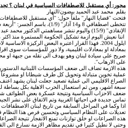
محور: أي مستقبل للاصطفافات السياسية في لبنان ؟ تجديد ا
بقلم
محمد عبد الحميد بيضون/النهار
الإنقاذي" (15/9) واليوم ننشر مساهمتي الدكتور محمد عبد الحميد بيضون ومحمد علي الأتاسي.
ايلول 2004. فهذا القرار اعتبره البعض الركيزة ال
بمعادلة او بمعادلات اقليمية، ولا دور للمؤسسات سوى اقرار ا
صريح على سيادة لبنان وهو يهدف الى نقله من جبهة او محو
على الارهاب".
هذه الازمة تضاف الى ضعف المؤسسات اللبنانية الدستورية
عملية تخوين متبادلة وتحويل كل طرف شيطانا او مشروعاً ش
الصراع الاقليمي الى عملية تصعيد جعلت لبنان يشهد اعنف
سبعة اشهر، ومن ثم استعمال الحرب الاهلية بكل بساطة لـ"
ضعف الاحزاب السياسية ونتيجة عسكرة بعض الطوائف شك
تماس جديدة في احيائها الغربية وتم الاتفاق على نشر الج
اذا وكما في المراحل السابقة من تاريخ لبنان الاصطفافات 
تعديلات على النظام السياسي وتحسين فرص هذا النظام في 
هذه الصراعات او خلق توازنات تمنع الانفجار نتيجة الصراعات
وحتى لا نطيل كثيرا في تقديم مظاهر الازمة نسارع الى الق