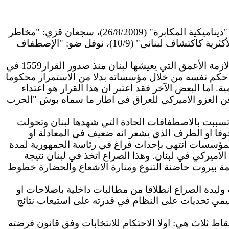
فتحت "قضايا النهار" ملفاً حول: "أي مستقبل للاصطفافات السياسية في لبنان؟". ساهم حتى الآن كل من جهاد الزين: "ديناميكية المكابرة" (26/8/2009)، سجعان قزي: "مخاطر
تتخطى اصطفافي 8 و14 آذار" (1/9)، باسم الجسر: "أربعة سيناريوات أمام الحكم المستحيل" (5/9)، طلال عتريسي: "الأكثرية كاكتشاف لبناني" (10/9)، نوفل ضو: "الإصطفاف
اننا نعيش اليوم ازمة تشكيل الحكومة المستمرة منذ اكثر من شهرين ونصف، وهذه الازمة ليست الا مولودا حديثا من الازمة الأعمق التي يعيشها لبنان منذ صدور القرار1559 في
رته على حكم نفسه من خلال مؤسساته بدلا من الاستمرار محكوما
ة. اما البعض الآخر فقد اعتبر ان هذا القرار هو اعتداء
عن الغزو الاميركي للعراق في اطار ما سماه بوش "الحرب
تسببت بالاصطفافات الحادة التي شهدها لبنان وتحولت
وفا او الطرف الذي يشعر انه ضعيف في المعادلة او
لمؤسسات انتهى بإحداث فراغ في رئاسة الجمهورية لمدة
ميركي في لبنان. وهذا الصراع اتخذ في لبنان نتيجة
بيروت حاضنة التنوع ومنارة الاشعاع والحضارة خطوط
وليدة الصراع انطلاقا من مطالبات داخلية باصلاحات او
يمي تحديات على النظام في قدرته على استيعاب نتائج
اط ثلاث هي: اولا الاحتكام للانتخابات وفق قانون فرضته