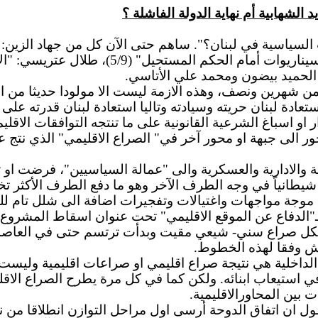
لشهابية أم نهاية الدولة الفاشلة ؟
اساسية لاستعادة لبنان حريته وسيادته وتاليا استعادة لبنان قد
و اسباغ الشرعية القانونية على ما تنتجه التوافقات الاقليمي
ر الى جبهة او محور آخر في" الصراع الاقليمي" الذي نتج 
 والادارية والعسكرية والى "عمالة السياسيين"، فرضت او 
يطانياً في وجه الطرف الآخر وهو ما دفع الطرف الأكثر تخ
 موجة مواجهات واغتيالات وتفجيرات اضافة الى شلل تام ل
الدفاع عن الموقع الاقليمي" تحت عنوان اسقاط المشروع الا
ل صراع سني- شيعي مقيت وبدأت ترتسم حتى في العاصمة 
يش وفقا لهذه الخطوط.
الداخلية هي نتيجة صراع اقليمي او صراعات اقليمية وليست 
استيعاب ابنائه. ولكن كما في كل مرة يطرح الصراع الاقل
 بين المحاورالاقليمية.
ول ان اتفاق الدوحة أرسى اول مراحل التوازن انطلاقا من نق