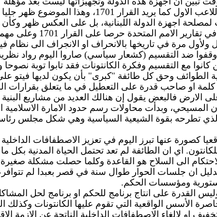
لوقت تبين ان اجهزة هذه الدولة وتجهيزاتها ليست بعد مؤهل
اعادتها الى مستوى اللاعب الثاني جنوب الليطاني، وليس 
مصلحة اجهزة الدولة اللبنانية، بل على العكس ظهر وكأن ه
مم المتحدة حرصا على القرار 1701 وعلى مهمة القوة الدولية.
ل ولأول مرة في تاريخها بالانحراف او الانجراف الى نظام في
ن وقفوا ضد التقسيم (كشعار سياسي) صاروا اليوم رواد نظرية 
كانوا مع التقسيم وفكرة الكانتونات فقد تابوا توبة نصوحا و
ة الطوائف وحق كل طائفة "كبرى" بأن يكون لديها فيتو على ا
لمة او صاحب قدرة على التعطيل في ما يتعلق بقرارات الد
لى الارض فالبعض يقول إن هنالك العديد من مشاريع البنية
ن المسيحي، وبدأت محاولات رسم حدود الامارة الاسلامية ا
الذي تطرحه بقوة الشيعية السياسية وهي شكل مجلس رئاس
اقعيا كصورة عنها تبرز اليوم في تعزيز الاصطفافات الداخلي
انتون. اي ان الطائفة لم تعد تحتمل الحياة المدنية بكل ما
دليل ان جلسات الحوار طوال سنة في قصر بعبدا لم تتوافرع
دستورية ومؤسسات الحكم.
س القدرة على انتاج برنامج للحكم او برنامج لحل المشاكل 
اصرة الأسس الواقعية التي تقوم عليها الكانتونات وكذلك الع
خفيف او لالغاء الاصطفافات الداخلية الناتجة عن الازمة الاقل