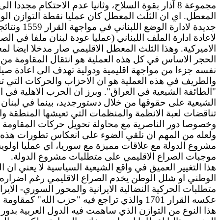
المعطل. اي ان الثلث المعطل كان عمليا نقطة التوازن الو
جديدة لا
لاعادة ادارة الملف اللبناني (عمليا عودة لبنان ملفا في ال
الاميركية. وهذا الثلث المعطل الاقليمي صار مدخلا ايضا لمعا
الحجر الاساس في كل هذه العملية هو انتقال المقاومة من 
نفسه جزءا من مواجهة اقليمية ودولية تهدف الى اعادة صياغ
والطريف في هذه العملية هو ان الاحزاب والحركات التي تق
"الطائفة الشيعية في العراق". وبرز ان الحرب الاهلية في 
الشيعية على حقوقها من خلال دستورجديد، بينما في لبنان
تناقضات لعبة الانظمة والمنظمات التي تعيشها المنطقة والتي
وخصوصا دور الناصرية مع محاولة تحويل حركات المقاومة حر
ولعله من المهم ان نلقي الضوء على انعكاس تطورات هذه ال
مشروع الدولة مع علاقات مميزة مع سوريا، اي عمليا اولوية
موجبات الصراع الاقليمي على متطلبات مشروع الدولة.
هذا التغيير العميق في واقع الشيعية السياسية لا يعني ان
الوطني او شلل الوطن يخدم الصراع الاقليمي رغم اضراره ا
متطلبات الحركية النضالية الايرانية والمحور السوري- الاير
عكسه القرار 1701 والذي تراجع فيه "حزب الله" كمقاومة عن كل منطقة جنوب الليطاني لقاء انهاء حرب تدميرية كانت تهدد بنهاية للدولة اللبنانية او بقاياها.
هذا النوع من التوازن الذي ساهمت فيه الدول العربية بدور 