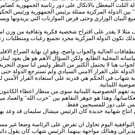
 الثلث المعطل بالاتكال على دور رئاسة الجمهورية كضامن
لا" بين الدولة المركزية ممثلة برئيس الجمهورية ورئيس ا
يغ البيان الوزاري وحتى فرض الموازنات التي يريدونها و
مثلا لا يقدر على اقتراح شخصية فكرية وثقافية من وزن امي
ر وبذلك تكون الدولة المركزية مجرد تجميع رغبات ومتطلبات
طفافات الحالية والجواب واضح، وهو ان نهاية الصراع الاقليم
ساته المحلية الطابع. ولكن السؤال الأهم هو هل يعود لبنا
اب هنا لا يحتمل الكثير من النظر وليس لنا سوى التجربة الش
 الدولة على القرار الامني السيادي ولم تسترجع الدولة حتى 
تجربة شهاب في الحكم هي قدرته على استعادة القرار الأمني لل
صية اللبنانية.
 تفهم الخصوصية اللبنانية سوى من منظار اعطاء الكانتون ا
 انعكاساتها، وهذا هو جوهر التفاهم بين "حزب الله" والعماد
ليس على دور للمسيحيين فقط.
انتاج شهابية جديدة كان الرئيس ميشال سليمان قد وعد بها،
 والتوافقية اليوم تحاول ان تفرض على الرئاسة وضعا غير م
رالي وهنالك مواجهة بينهما. الرئيس شهاب كان يقول دائما 