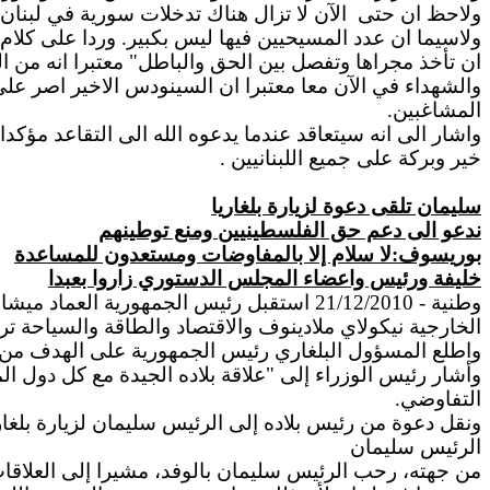
ولاحظ ان حتى
الآن لا تزال هناك تدخلات سورية في لبنان "
ولاسيما ان عدد المسيحيين فيها ليس بكبير. وردا على كلام
ان تأخذ مجراها وتفصل بين الحق والباطل" معتبرا انه من 
والشهداء في الآن معا معتبرا ان السينودس الاخير اصر ع
المشاغبين.
واشار الى انه سيتعاقد عندما يدعوه الله الى التقاعد مؤكدا
خير وبركة على جميع اللبنانيين .
سليمان تلقى دعوة لزيارة بلغاريا
ندعو الى دعم حق الفلسطينيين ومنع توطينهم
بوريسوف:لا سلام إلا بالمفاوضات ومستعدون للمساعدة
خليفة ورئيس واعضاء المجلس الدستوري زاروا بعبدا
وطنية - 21/12/2010 استقبل رئيس الجمهوري
الخارجية نيكولاي ملادينوف والاقتصاد والطاقة والسياحة 
واطلع المسؤول البلغاري رئيس الجمهورية على الهدف من الزي
وأشار رئيس الوزراء إلى "علاقة بلاده الجيدة مع كل دول الم
التفاوضي.
ونقل دعوة من رئيس بلاده إلى الرئيس سليمان لزيارة بلغار
الرئيس سليمان
من جهته، رحب الرئيس سليمان بالوفد، مشيرا إلى العلاقات 