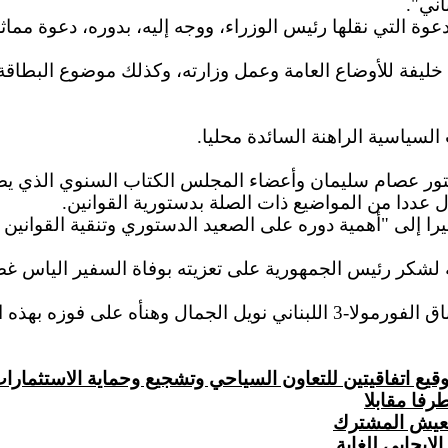
ني".
وة التي نقلها رئيس الوزراء، ووجه إليه، بدوره، دعوة مماثل
ليفة للأوضاع العامة وعمل وزارته، وكذلك موضوع البطاقة
السياسية الراهنة السائدة محليا.
ور عصام سليمان وأعضاء المجلس الكتاب السنوي الذي يص
 عددا من المواضيع ذات الصلة بدستورية القوانين.
ا إلى "أهمية دوره على الصعيد الدستوري وتنقية القوانين م
ة لشكر رئيس الجمهورية على تعزيته بوفاة السفير الياس غ
في مجال آخر، استقبل الرئيس سليمان بطل أوروبا في سباق الفورمولا-3 اللبنان
وقيع اتفاقيتين للتعاون السياحي وتشجيع وحماية الاستثمارات
رفا مقابلا
العيش المشترك
إيجابي للغاية