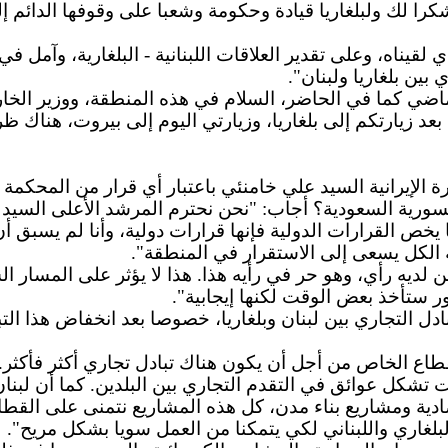
ا لك ولبلغاريا قيادة وحكومة وشعبا على وقوفها الدائم إلى
يناه، وعلى تقدير العلاقات اللبنانية - البلغارية، وآمل في
بين بلغاريا ولبنان".
اضي كما في الحاضر، السلام في هذه المنطقة، ووزير الخارجي
ه بعد زيارتكم إلى بلغاريا، وزيارتي اليوم إلى بيروت، هناك
إيرانية السيد علي خامنئي باعتبار أي قرار من المحكمة ال
ورية السعودية؟ أجاب: "نحن نحترم المرشد الأعلى السيد ع
خص القرارات الدولية فإنها قرارات دولية، وأنا لم يسبق 
ه الكل يسعى إلى الاستقرار في المنطقة".
ن لديه رأي، وهو حر في رأيه هذا. هذا لا يؤثر على المسار ا
ور ستأخذ بعض الوقت لكنها إيجابية".
ل التجاري بين لبنان وبلغاريا، خصوصا بعد انخفاض هذا التب
اع الخاص من أجل أن يكون هناك تبادل تجاري أكثر فأكثر. نح
تشكل عوائق في التقدم التجاري بين البلدين. كما أن لبنان
ادية ومشاريع بناء مدن، كل هذه المشاريع نتمنى على القطا
 البلغاري واللبناني لكي يتمكنا من العمل سويا بشكل مريح".