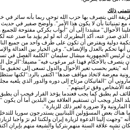
 نتمنى ذلك
قة التي يتصرف بها حزب الله توحي ربما بأنه سائر في خطة ا
 تمنياتنا بأن لا يكون هذا الأمر". وأوضح صفير في حديث لق
نا الأحوال" مشددا إلى أن "أبواب بكركي مفتوحة للجميع ول
لذي صدر عنه، أكد البطريرك أنه لو لم يؤيد ما صدر عنه لك
حكمة دولية ويفترض أن تكون على طرف واحد من جميع الناس 
ها تحكم بالعدل والإنصاف". وعن الخيار بين العدالة والإست
ا أن لرئيس الجمهورية ميشال سليمان "الكلمة الفصل في ت
د أن يتصرف بالأحكام فهذا غير مرغوب فيه" مضيفاً:"الرجل ال
نه "يتغير بحسب تغير الأحوال والدول تسعى إلى تحقيق مآرب
ارونية معرضة لاتخاذ مواقف ضدها" اكتفى بالرد:"لكنها ستظ
ماروني أن "الفاتيكان مرتاح إلى دوره والدور الذي يلعبه مج
 الأشخاص وفق تراتبيتهم".
ف لم يطبق كما يجب فعندما يؤخذ القرار فيجب أن يطبق قبل
لد الجار ويجب أن تستقيم العلاقة بين البلدين أما أن يكون
المارونية ولا ضرورة لغير ذلك للزيارة".
ا هناك بعض المسؤولين اللبنانيين يستدرجون سوريا للتدخل 
نه "وجهت إلينا الدعوة لزيارة إيران ولكننا لم نرَ واجبا لزي
فاتيكان تشبه علاقة السنة منهم بتركيا والشيعة منهم بإيران ا