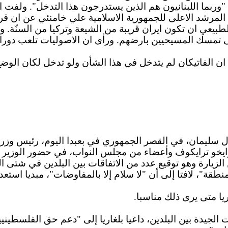
وربما اللبنانيون هم الذين يستدرجون هذا التدخل". ولفت الى 
 المرشد الاعلى للجمهورية الاسلامية علي خامنئي عن ان قر
الطبيعي ان تكون ايران قريبة من الشيعة وتركيا من السنّ
لى تمسك المسيحيين بارضهم. ورأى ان الاصوليات تلعب دورا
 ان الفاتيكان لم يتدخل في هذا الشأن ولو تدخل لكان الوضع 
ة العماد ميشال سليمان، في القصر الجمهوري في بعبدا اليوم، رئ
ترايخو ترايكوف وأعضاء من مجلس النواب، في حضور الوزير 
ارة وهو توقيع عدد من الاتفاقات بين البلدين في شتى المجا
نطقة"، لافتا إلى أن "لا سلام إلا بالمفاوضات"، مبديا استع
يا متى يرى ذلك مناسبا.
الجيدة بين البلدين، داعيا بلغاريا إلى "دعم حق الفلسطين