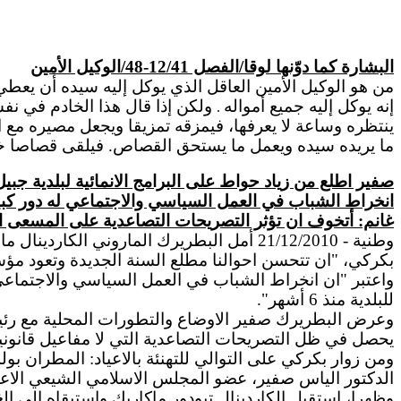
البشارة كما دوّنها لوقا
/
الفصل 12/41-48/الوكيل الأمين
من هو الوكيل الأمين العاقل الذي يوكل إليه سيده أن يعط
إنه يوكل إليه جميع أمواله
ولكن إذا قال هذا الخادم في ن
.
ينتظره وساعة لا يعرفها، فيمزقه تمزيقا ويجعل مصيره مع ا
ما يريده سيده ويعمل ما يستحق القصاص. فيلقى قصاصا خفي
صفير اطلع من زياد حواط على البرامج الانمائية لبلدية جبي
انخراط الشباب في العمل السياسي والاجتماعي له دور كبي
غانم: أتخوف ان تؤثر التصريحات التصاعدية على المسعى
وطنية - 21/12/2010 أمل البطريرك الماروني
بكركي، "ان تتحسن احوالنا مطلع السنة الجديدة وتعود مؤ
واعتبر "ان انخراط الشباب في العمل السياسي والاجتماعي ل
للبلدية منذ 6 أشهر".
وعرض البطريرك صفير الاوضاع والتطورات المحلية مع رئيس لج
يحصل في ظل التصريحات التصاعدية التي لا مفاعيل قانونية
ومن زوار بكركي على التوالي للتهنئة بالاعياد: المطران
الدكتور الياس صفير، عضو المجلس الاسلامي الشيعي الاعل
وظهرا، استقبل الكاردينال تيودور ماكاريك واستبقاه الى ال