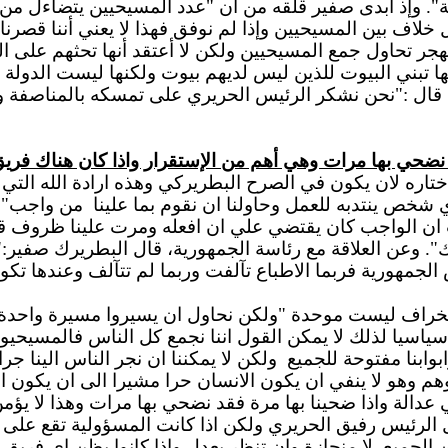
ة". وإذ أبدى صفير قلقه من أن "عدد المسيحيين يتضاءل من
خلاف بين المسيحيين وإذا لم نوفق فهذا لا يعني أننا قصرنا"
لمهجر تحاول جمع المسيحيين ولكن لا أعتقد أنها تحثهم على
 تبني البيوت للذين ليس لديهم بيوت ولكنها ليست الدولة ول
 قال :"نحن نشكر الرئيس الحريري على تمسكه بالمناصفة 
د نضحي بها مرات وهي أهم من الإستقرار واذا كان هناك فري
ختاره لان يكون في الصرح البطريركي وهذه ارادة الله الت
 شخص ينتدبه للعمل وحاولنا ان نقوم بما علينا
من واجب". 
 ان الواجب كان يقتضي علي ان افعله ومرت علينا ظروف قا
لك". وعن العلاقة مع رئاسة الجمهورية، قال البطريرك صفير:" 
لجمهورية فربما الاطباع تآلفت وربما لم تتآلف وعندها تكون
خراف ليست موحدة "ولكن نحاول ان يسيروا مسيرة واحدة و
ياسيا لذلك لا يمكن القول اننا نجمع كل الناس فالمسيحي
وابنا مفتوحة للجميع
ولكن لا يمكننا ان نجر الناس الينا ج
 وهو لا ينفي ان يكون الانسان حرا مشيرا الى ان يكون ال
عدالة واذا ضحينا بها مرة فقد نضحي بها مرات وهذا لا يؤمن
ل الرئيس رفيق الحريري ولكن اذا كانت المسؤولية تقع على 
 الجميع
لا منحازة وان تنظر بعدل واذا كانوا يظن اي فريق ا