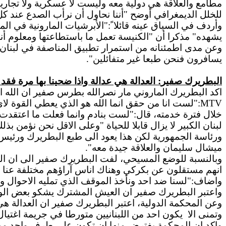
مطامع والعلاقة هي دولية معه وليست لا عسكرية ولا تجاري
للخلل الديمغرافي أوضح "أننا نحاول أن نرأب الصدع عند كل 
وأردف في السياق عينه قائلا ً:"الأبرشيات المارونية في ا
يشهده" مذكرا أن "الكنيسة تعمل ما باستطاعتها ومعلوم أنها
وعن مدى اطمئنانه من استمرار تطبيق المناصفة في لبنان
يسافرون فنحن طبعا غير متفائلين".
البطريرك صفير
:
العدالة هي عدالة واذا ضحينا بها مرة فق
اكد البطريرك الماروني مار نصرالله بطرس صفير ان الله ا
MTV
:"لست انا من حقق انما الله هو الذي يعطي القوة لاي
خلال فترة خدمته، قال:"لست بنادم وانما فعلت ما اعتقدت
لبنان الكبير لا يزال قابلا للحياة "وعلى الاقل نحن نؤمن بذ
ورئاسة الجمهورية لكن هذا يعود الى طبع البطريرك ورئيس ا
ميشال سليمان والعلاقة جيدة معه".
وبالنسبة للوضع المسيحي، لفت البطريرك صفير الى ان ال
انهم مستقلون عن بكركي وهناك اناس آراؤهم مختلفة عنا س
واضاف:"لسنا ضد احد ونأخذ الموقف الذي تمليه الاحوال واب
واعتبر البطريرك صفير ان العيش المشترك يشكو بعض الوهم
وعن المحكمة الدولية، اعتبر البطريرك صفير ان العدالة هي 
وتمنى الا
يكون احد من اللبنانيين متورطا في جريمة اغتيا
واكد ان المحكمة يفترض منها ان تكون على طرف واحد من