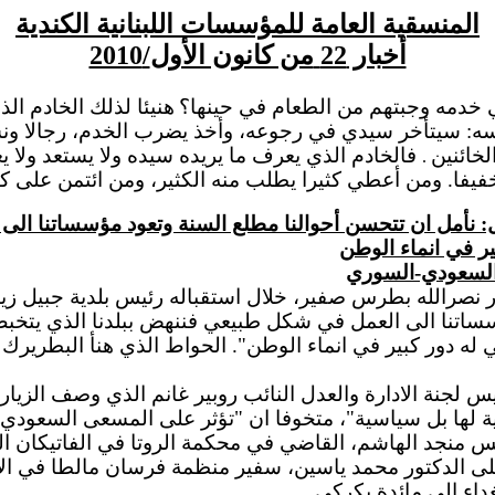
المنسقية العامة للمؤسسات اللبنانية الكندية
أخبار 22
من كانون الأول
/2010
ي خدمه وجبتهم من الطعام في حينها؟
هنيئا لذلك الخادم ال
فسه: سيتأخر سيدي في رجوعه، وأخذ يضرب الخدم، رجالا ون
لخائنين
فالخادم الذي يعرف ما يريده سيده ولا يستعد ولا ي
.
فا. ومن أعطي كثيرا يطلب منه الكثير، ومن ائتمن على كثي
ل: نأمل ان تتحسن أحوالنا مطلع السنة وتعود مؤسساتنا الى 
ر في انماء الوطن
 السعودي-السوري
 الكاردينال مار نصرالله بطرس صفير، خلال استقباله رئيس بلدية ج
سساتنا الى العمل في شكل طبيعي فننهض ببلدنا الذي يتخبط
ه دور كبير في انماء الوطن". الحواط الذي هنأ البطريرك بع
نة الادارة والعدل النائب روبير غانم الذي وصف الزيارة بأ
 لها بل سياسية"، متخوفا ان "تؤثر على المسعى السعودي 
 بولس منجد الهاشم، القاضي في محكمة الروتا في الفاتيك
ى الدكتور محمد ياسين، سفير منظمة فرسان مالطا في الار
غداء الى مائدة بكركي.