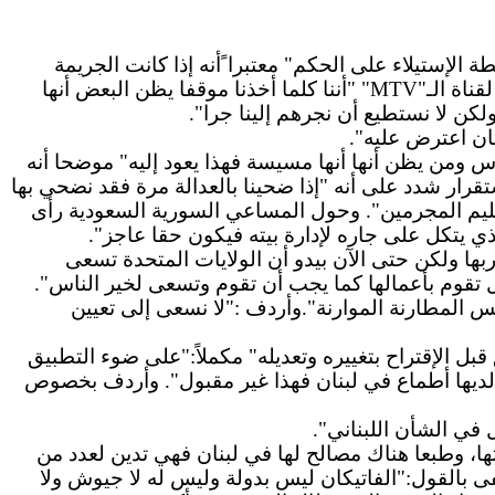
لإستيلاء على الحكم" معتبرا ًأنه إذا كانت الجريمة
ناة الـ"
MTV
" "أننا كلما أخذنا موقفا يظن البعض أنها
كن لا نستطيع أن نجرهم إلينا جرا".
ان اعترض عليه".
ومن يظن أنها أنها مسيسة فهذا يعود إليه" موضحا أنه
قرار شدد على أنه "إذا ضحينا بالعدالة مرة فقد نضحي بها
سليم المجرمين". وحول المساعي السورية السعودية رأى
ذي يتكل على جاره لإدارة بيته فيكون حقا عاجز".
ها ولكن حتى الآن بيدو أن الولايات المتحدة تسعى
ل تقوم بأعمالها كما يجب أن تقوم وتسعى لخير الناس".
لس المطارنة الموارنة".وأردف :"لا نسعى إلى تعيين
 الإقتراح بتغييره وتعديله" مكملاً:"على ضوء التطبيق
 "لديها أطماع في لبنان فهذا غير مقبول". وأردف بخصوص
في الشأن اللبناني".
ارتها، وطبعا هناك مصالح لها في لبنان فهي تدين لعدد من
كتفى بالقول:"الفاتيكان ليس بدولة وليس له لا جيوش ولا