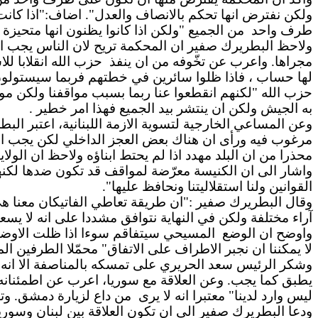
ولكن نفترض انها تحكم بالانصاف والعدل". اضاف:"اذا كانت
طرف واحد
من الجميع "ولكن اذا كانوا يظنون انها متحيزة ف
ولاحظ البطريرك صفير ان المحكمة تريح لان الناس يجب ا
مجراها. واعرب عن تخّوفه من ان ينفذ
حزب الله انقلابا ل
لها حساب ، فاذا ظلوا سائرين في خطتهم فربما سيستولون ع
حزب الله "لكنهم انقطعوا عنا ربما بسبب مواقفنا ولكن مواق
به الجيش ولكن ان ينتشر بيد الجميع فهذا امر خطير .
وعن المساعي الخارجية لتسوية الازمة اللبنانية، اعتبر البط
مرغوب فيه ورأى ان هناك بعض العجز الداخلي لكن يجب الا 
محذرا من ان البلد مهدد اذا لم يحتط ابناؤه ولاحظ ان الولاي
واشار الى ان الكنيسة معرّضة لمواقف قد تكون ضدها لكنها ت
القوانين ولنا استقلاليتنا ونحافظ عليها".
وقال البطريرك صفير :"ان طريقة تعاطي الفاتيكان معنا هي 
آراء مختلفة ولكن في النهاية نتوافق مشددا على انه لا يس
واوضح ان الوضع
المسيحي سيتفاقم سوءا اذا ظلت الاوضاع ع
لا يمكننا ان نجبر الاطراف على الاتفاق" محمّلا الطرفين ا
وشكر الرئيس سعد الحريري على تمسكه بالمناصفة الا انه 
يطبق كما يجب. وعن العلاقة مع سوريا، اعرب عن اطمئنانه 
ليس وارد لدينا" معتبرا انه لا يرى
من داع لزيارة دمشق. وتا
ودعا البطريرك صفير الى ان تكون العلاقة بين لبنان وسوريا