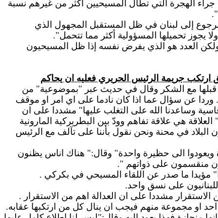
 جراء الهجرة التي تطال المسيحيين أكثر من غيرهم نسبة
.
 الرجوع إلى لبنان في ظل المستقبل المجهول الذي
ا يجوز تحميلها المسؤولية أكثر مما تتحمل".
ولكن العدد هو الذي يفرض نفسه إذا ظل المسيحيون
ق ارتكب جريمة الرئيس الحريري فعليه ان يحاكم
ي قبلها مع الشكر وقال في حديث عبر "بموضوعية" من
وردا عن سؤال عما اذا كان نادما على اي امر او موقف
سية وساعدنا الله على التغلب عليها" مشددا على ان
العلاقة هي علاقة تفاهم وودّ بين البطريركية المارونية
 البلاد في محنة ونحن نقول بأننا على تآلف مع الرئيس
يعودوا الى حظيرة واحدة" وقال:" هناك اناس يظنون
ون منقسمون على ذواتهم ".
را" مؤيدا ما صدر عن اللقاء المسيحي في بكركي .
لبنانيون على نسق واحد.
 الاستقرار مشددا على ان العدالة اهم من الاستقرار .
احد او مجموعة منهم فيجب ان ينال كل من ارتكبها عقابه.
نها منحازة فهذا يعود اليه وقال:"ليس لنا اطلاع كامل عليها