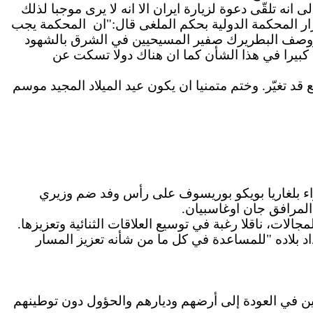
انه تلقّى دعوة لزيارة ايران الا انه لا يرى موجبا لذلك
ار المحكمة الدولية بحكم الملغى قال:"ان
المحكمة يجب
ة. ووصف البطريرك صفير المسيحيين في الشرق بالشهود
 كبيرا في هذا الشأن كما ان هناك دولا تسكت عن
قد تغيّر. وختم متمنيا ان يكون عيد الميلاد المجيد موسم
يس وزراء بلغاريا بويكو بوريسوف على رأس وفد ضم وزيري
المرافق جان اوغاسبيان.
لات، ناقلا رغبة في توسيع العلاقات الثنائية وتعزيزها.
داد بلاده "للمساعدة في كل ما من شأنه تعزيز المسار
يين في العودة إلى أرضهم وديارهم والحؤول دون توطينهم