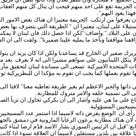
 الجريمة تقع على احد منهم فيجب ان ينال كل منهم العقاب
هذا يعود اليهم".
ن يعرفوا من ارتكب
الجريمة معتبرا ان هناك بعض الامور ال
لاستيلاء على لبنان، معتبرا ان " الطريقة التي يتصرف بها 
لى البلاد." واضاف:"لكن اذا حصل ذلك فان لبنان لا يمكنه 
فنا مواقفنا ونأخذ ما يمليه علينا ضميرنا". ولفت الى ان ا
ريرك صفير ان الخارج قد يساعدنا ولكن اذا كان يريد ان يتول
يتكل اللبنانيون على سواهم مشيرا الى انه لا يعرف
بعد م
ات المتحدة الاميركية
تسعى الى مساندة لبنان لتحقيق مآربه
قوم بعملها كما يجب ان تقوم به مؤكدا ان للبطريركية توجيه
ذاتها والحبر الاعظم لم يغير طريقة تعاطيه معنا" لافتا ا
عى الى تسمية خلفه والامر متروك للمطارنة.
لى ما هي عليه واشار الى ان بكركي تحاول ان تربأ الصدع ال
لمسيحيين المسؤولية.
رأى ان
الوضع يفرض ذاته لاسيما اذا استمر عدد المسيحيين
لان هناك مطارنة يرعون الرعايا المارونية في دمشق بالجهد
بع:"قيل ان الرئيس السوري بشار الاسد قدّم ارضا لبناء كني
 علاقة بين بلدين مستقلين لاسيما ان العلاقة تسوء اذا كانت