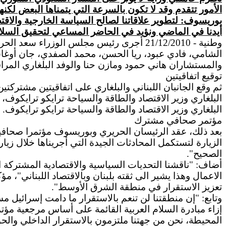
الأمور تتقدم وقد لا تكون بالسرعة التي يتمناها البعض لكنها 
بوريسوف: لتطوير علاقاتنا لصالح السياسة الخارجية والاقتصا
أيدنا في الماضي ونؤيد في الحاضر المساعي لتحقيق السل
وطنية - 21/12/2010 أجرى رئيس مجلس الوز
الشامي، فادي عبود، ريا الحسن، محمد الصفدي، جان أوغاسبي
والمستشاران هاني حمود ومازن حنا والوفد البلغاري المرا
توقيع اتفاقيتين
ثم وقع الجانبان اللبناني والبلغاري على اتفاقيتين مشتركت
البلغاري وزير الاقتصاد والطاقة والسياحة ترايكو ترايكوف، 
البلغاري وزير الاقتصاد والطاقة والسياحة ترايكو ترايكوف.
مؤتمر صحافي مشترك
بعد ذلك، عقد الرئيسان الحريري وبوريسوف مؤتمرا صحافي
الزيارة لتستكمل المحادثات الجيدة التي أجريناها خلال زيارت
الصحيح".
أضاف: "ناقشنا التحديات السياسية والاقتصادية المشتركة ا
الاعمال وهذا يشير الى ثقته بلبنان وبالاقتصاد اللبناني"، 
تعزيز الاستقرار في منطقة الشرق الأوسط".
وتابع: "إن منطقتنا لن تنعم بالاستقرار ما دامت إسرائيل
إزاء مبادرة السلام العربية القائمة على أساس مرجعية مؤت
المحيطة، نحن من جهتنا ملتزمون بالاستقرار الداخلي والحوا