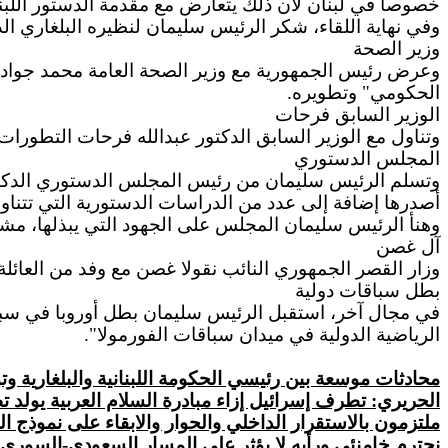
خصوصا في لبنان لأن ذلك يتعارض مع مقدمة الدستور اللبنا
وفي نهاية اللقاء، شكر الرئيس سليمان لنظيره البلغاري الدع
وزير الصحة
وعرض رئيس الجمهورية مع وزير الصحة العامة محمد جواد خ
الحكومي" وتطويره.
الوزير السابق فرحات
وتناول مع الوزير السابق الدكتور عبدالله فرحات التطورات 
المجلس الدستوري
وتسلم الرئيس سليمان من رئيس المجلس الدستوري الدكت
أصدرها إضافة إلى عدد من الدراسات الدستورية التي تتناول
وهنأ الرئيس سليمان المجلس على الجهود التي يبذلها، مشير
آل غصن
وزار القصر الجمهوري النائب نقولا غصن مع وفد من العائل
بطل سباقات دولية
الرياضية الدولية في ميدان سباقات الفورمولا".
محادثات موسعة بين رئيسي الحكومة اللبنانية والبلغارية وت
الحريري: تطرف إسرائيل إزاء مبادرة السلام العربية يولد تط
ملتزمون بالاستقرار الداخلي والحوار والابقاء على نموذج 
نحترم خامنئي ورأيه لا يؤثر على المسار السعودي-السوري ال