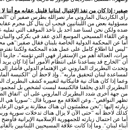
صفير: إذا كان من نفذ الإغتيال لبنانيا فلينل عقابه مع أننا لا
رأى الكاردينال الماروني مار نصرالله بطرس صفير أن "الطري
مسؤولية بعض من اللبنانيين فيجب أن ينال كل مجرم عقابه مع
ضده ولكن نحن لسنا ضد أحد بل نأخذ الموقف التي تمليه علي
وعن اللقاء المسيحي الموسع الذي عقد في بكركي والبيان ا
أما عن المحكمة الدولية الخاصة بلبنان فقال صفير:"هي م
"ليس لنا اطلاع كامل على عمل هذه المحكمة ولكننا نفترض أن
مرات، العدالة أهم من الإستقرار فهي التي تؤمنه"، جازم
أن "الخارج قد يساعدنا على انتظام الأمور أما إذا كان يري
وتحدث البطريرك الماروني عن الإهتمام الدولي فأشار إلى أ
لمساعدة لبنان لتحقيق مآربه". وإذ لاحظ أن "الكنيسة الم
وعما إذا كان هناك نية فاتيكانية لتغييره كشف البطريرك ال
البطريرك الذي يخلفنا فالكنيسة ليست لشخص بل لمجموعة
من جهة أخرى شدد البطريرك الماروني على أن "اتفاق الطائ
تظهر النواقص". وعن العلاقة مع سوريا قال :"سوريا هي الب
زيارته إليها :"نحن مطمئنون أن هناك مطارنة يرعون الرعايا 
كذلك لاحظ أنه "حتى الآن لا يزال هناك تدخلات سورية وربم
أما عن احتمال زيارته للجمهورية الإسلامية الإيرانية فأوضح أ
أبناء لبنان". وما إذا كانت علاقة المسيحيين اللبنانيين بال