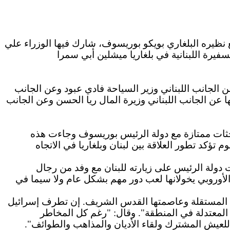
عة مع نظيره البلغاري بويكو بوريسوف، شارك فيها الوزراء علي
يرة اللبنانية في بلغاريا ميشلين أبي سمرا
عن الجانب اللبناني وزير السياحة فادي عبود وعن الجانب
تها عن الجانب اللبناني وزيرة المال ريا الحسن وعن الجانب
حثات ممتازة مع دولة الرئيس بوريسوف وجاءت هذه
 تؤكد تطور العلاقة بين لبنان وبلغاريا في الاتجاه
ت دولة الرئيس على زيارته للبنان مع وفد من رجال
اد الأوروبي يخولانها لعب دور مهم بشكل عام ولا سيما في
تهم المستقلة وعاصمتها القدس الشريف. إن تطرف إسرائيل
ة المعتدلة في المنطقة". وقال: "رغم كل المخاطر
د للعيش المشترك ولقاء الأديان والمذاهب والطوائف".