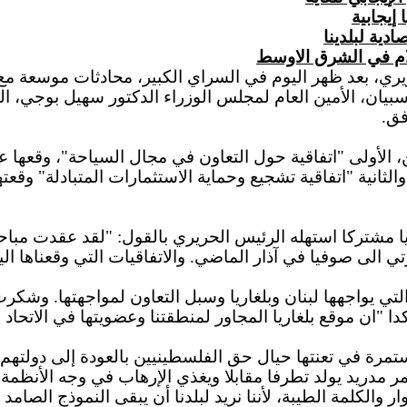
إيجابية
دية لبلدينا
ام في الشرق الاوسط
راء سعد الحريري، بعد ظهر اليوم في السراي الكبير، محادثات موس
ان، الأمين العام لمجلس الوزراء الدكتور سهيل بوجي، السف
فق.
ين، الأولى "اتفاقية حول التعاون في مجال السياحة"، وقعها 
والثانية "اتفاقية تشجيع وحماية الاستثمارات المتبادلة" وقع
ا مشتركا استهله الرئيس الحريري بالقول: "لقد عقدت مبا
ي الى صوفيا في آذار الماضي. والاتفاقيات التي وقعناها اليوم
لتي يواجهها لبنان وبلغاريا وسبل التعاون لمواجهتها. وشكر
مؤكدا "ان موقع بلغاريا المجاور لمنطقتنا وعضويتها في الاتح
 مستمرة في تعنتها حيال حق الفلسطينيين بالعودة إلى دول
مر مدريد يولد تطرفا مقابلا ويغذي الإرهاب في وجه الأنظم
ر والكلمة الطيبة، لأننا نريد لبلدنا أن يبقى النموذج الصام