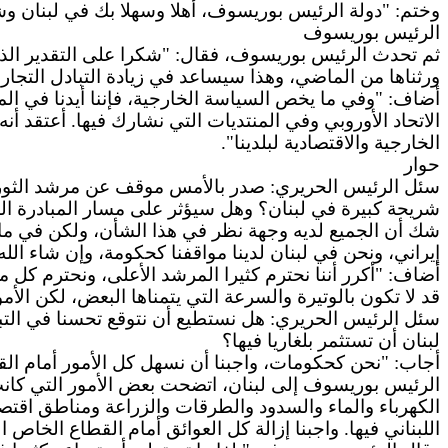
وختم: "دولة الرئيس بوريسوف، أهلا وسهلا بك في لبنان وشكر
الرئيس بوريسوف
ثم تحدث الرئيس بوريسوف، فقال: "شكرا على التقدير الذي لق
ورثناها من الماضي، وهذا سيساعد في زيادة التبادل التجاري 
أضاف: "وفي ما يخص السياسة الخارجية، فإننا أيدنا في الم
الاتحاد الأوروبي وفي المنتديات التي نشارك فيها. أعتقد أن
الخارجية والاقتصادية لبلدينا".
حوار
سئل الرئيس الحريري: صدر بالأمس موقف عن مرشد الثورة ال
شريحة كبيرة في لبنان؟ وهل سيؤثر على مسار المبادرة الس
شك أن الجميع لديه وجهة نظر في هذا الشأن، ولكن في ما ي
إيراني، ونحن في لبنان لدينا مواقفنا كحكومة، وإن شاء الل
أضاف: "أكرر أننا نحترم كثيرا المرشد الأعلى، ونحترم كل م
قد لا تكون بالوتيرة والسرعة التي يتمناها البعض، لكن الأم
سئل الرئيس الحريري: هل نستطيع أن نتوقع تحسنا في التباد
لبنان أن تستثمر بلغاريا فيها؟
أجاب: "نحن كحكومات، واجبنا أن نسهل كل الأمور أمام القط
الرئيس بوريسوف إلى لبنان، اتضحت بعض الأمور التي كانت 
الكهرباء والماء والسدود والطرقات والزراعة ومناطق اقتص
اللبناني فيها. واجبنا إزالة كل العوائق أمام القطاع الخاص