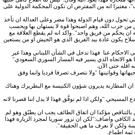
"، معتبرا انه من المفترض ان تكون المحكمة الدولية على
تي تحول دون قيام الدولة وهذا مضر وعلى العدالة ان تأخذ
بعض من حزب الله، وهم اصبحوا قوة لا يستهان بها ويحسب
ان يحكم من فريق واحد". واكد انه لم يقطع العلاقة مع
لسلاح يكون عادة بيد الفريق الذي هو الجيش او من يستعين
ى الاحكام عنا
فهذا تدخل في الشأن اللبناني وهذا غير
ا هو الاتجاه الذي يسير فيه المسار السوري السعودي"
 اقله حتى الآن.
اتها وقوانينها "ولا نتصرف تصرفا فرديا وانما وفق
لى ان المطارنة يديرون شؤون الكنيسة مع البطريرك وهناك
مسيحي "ولكن اذا لم نوفَّق فهذا لا يدل اننا قصرنا لانه
 بالتناقص مؤكدا ان اتفاق الطائف يجب ان يطبّق وهو لم
 الكافي واضاف:"لكن ان نزور سوريا لمجرد الزيارة فهذا
سة ولكن لا نعرف ما هي الحقيقة".
 ثمة اطماع.