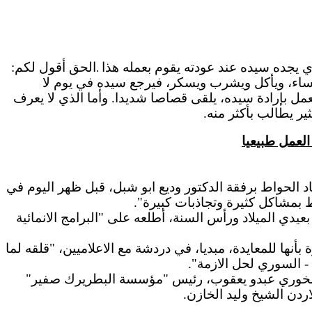
ذي يجده سيده عند عودته يقوم بعمله هذا
الحق أقول لكم:
.
ساء، ويأكل ويشرب ويسكر، فيرجع سيده في يوم لا
عمل بإرادة سيده، يلقى قصاصا شديدا. وأما الذي لا يعرف
ر يطالب بأكثر منه.
العمل طبيعيا
بيل زياد الحواط برفقة الدكتور وديع ابو شبل، قبل ظهر اليوم في
 بمشاكل كثيرة وتجاذبات كبيرة".
يدي الميلاد ورأس السنة، أطلعه على "البرامج الانمائية
نها للمعايدة، مبديا، في دردشة مع الاعلاميين، "قلقه لما
- السوري لحل الازمة".
ان الخوري عبدو يعقوب، رئيس "مؤسسة البطريرك صفير"
دن الشيخ وليد الخازن.