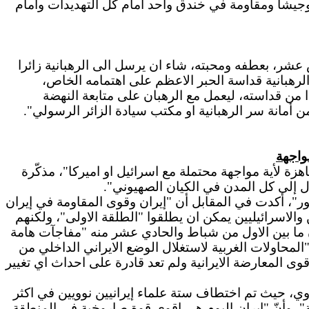
 وجيشا ومقاومة في خندق واحد أمام كل التهديدات وأمام
دس عشر، بعطفه ومحبته، شاء ان يرسل الى الرهبانية زائرا
هبانية قداسة الحبر الاعظم على اهتمامه الخاص،
 من قداسته، ليعمل مع الرهبان على متابعة النهضة
 من أمانة سر الرهبانية او مكتب سيادة الزائر الرسولي".
واجهة
 الاسلامية الايرانية جاهزة لأية مواجهة محتملة مع اسرائيل او اميركا"، مذكّرة
ول إلى كل المدن في الكيان الصهيوني".
ظور"، أكدت في المقابل أن "إيران وقوى المقاومة في إيران
والاسرائيليين يمكن ان يطلقوا "الطلقة الاولى"، ولكنهم
ان ما بين الاول من شباط والحادي عشر منه "مفاجآت هامة
المحاولات الغربية لاستغلال الوضع الايراني الداخلي من
 المعارضة الايرانية ولم تعد قادرة على احداث اي تغيير
وي، حيث تم اختطاف ستة علماء إيرانيين نوويين في اكثر
، وأنّ "إيران اليوم هي اقوى قوة صاروخية في المنطقة