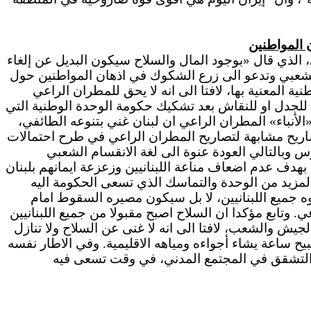
 المواطنين
، الذي قال «بوجود المال والسلاح سيكون البديل عن إلغاء
ن الشعبي وتدعو الى زرع الشكوك في اذهان المواطنين حول
ية المعنية بها، لافتا الى انه لا يحق للمطران الراعي
 للجدل او للنقاش بعد تشكيك حكومة الوحدة الوطنية التي
الأنباء» المطران الراعي ان لبنان غني بتنوعه الطائفي،
 تصاريح مشابهة لتصاريح المطران الراعي في طرح احتمالات
س وبالتالي العودة عنوة الى لغة الانقسام الشعبي
 بهدف عدم اضعاف مناعة اللبنانيين وزعزعة ايمانهم بلبنان
المزيد من الوحدة والتماسك الذي تسعى الحكومة اليه
ه جميع اللبنانيين، لا بل سيكون مصيره السقوط امام
وتابع مؤكدا ان السلاح اصبح مقبولا من جميع اللبنانيين
جيش والشعب، لافتا الى انه لا غنى عن السلاح ولا تنازل
ح ساعة يشاء أجواءه ومياهه الاقليمية. وفي الاطار نفسه
ن التشقق في المجتمع المدني، في وقت تسعى فيه