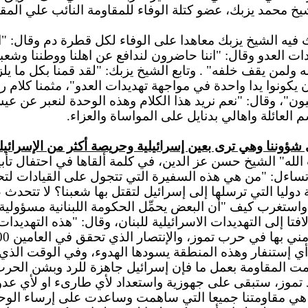
خ محمد يزبك، عضو كتلة الوفاء للمقاومة النائب علي المق
فيه الشيخ يزبك معاهدا على الوفاء لكل قطرة دم وقال: "ان
دات العدو وقال: "اننا حاضرون لندافع عن اهلنا ووطننا وشعب
ن يقف خلفه" . وتابع الشيخ يزبك: "لقد قمنا بكل ما يلزم 
 ان يكونوا يدا واحدة في مواجهة تهديدات العدو"، مثمنا كلام
نيون"، وقال: "نعم نريد هذا الكلام وهذه الوحدة لنعبر عن 
 العائلة واهالي بدنايل على المواساة والعزاء.
شؤوننا وهي ترى بعين إسرائيلية وحريصة أكثر من الإسرائي
الله" الشيخ حسن عز الدين، في كلمة ألقاها في احتفال تأ
وتساءل: "من هي هذه السفيرة التي تتجول على القيادات لتح
دوليا التي ترسلها إلى إسرائيل لتقتل بها شعبنا؟ لا تتحدث ع
واستغرب كيف "أن البعض يحمِّل الحكومة اللبنانية مسؤولية
ا إلى التهديدات الاسرائيلية للبنان، وقال: "هذه التهديدا
ستنفار وهذه المنطقة يسودها الهدوء، وفي الوقت الذي يهدد
ت المقاومة بعمل ما فإن إسرائيل جاهزة للرد وبشن الحرب وا
 تموز، ستبقى على جهوزية واستعداد لأي طارىء او لأي عدوا
مة هي مقاومتنا جميعا التي ساهمت وساعدت على إرساء الوحد