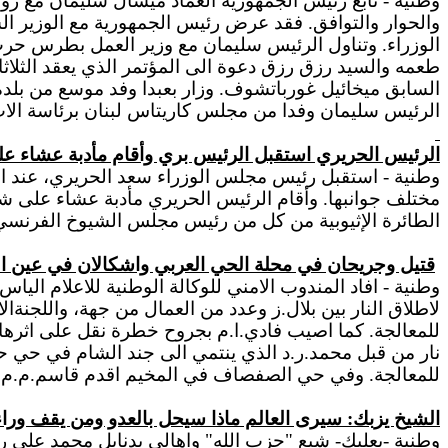
وطنية - تابع رئيس الجمهورية العماد ميشال سليمان مع زوا
والحوار والتوافق. فقد عرض رئيس الجمهورية مع الوزير ا
الوزراء. وتناول الرئيس سليمان مع وزير العمل بطرس حر
طعمه والسيد رزق رزق دعوة الى المؤتمر الذي يعقد الثلاث
السابق ميخائيل غورباتشوف. وزار بعبدا وفد موسع من بلد
الرئيس سليمان وفدا من مجلس كاريتاس لبنان برئاسة الاب
الرئيس الحريري استقبل الرئيس بري وأقام مأدبة عشاء ع
وطنية - استقبل رئيس مجلس الوزراء سعد الحريري، عند ا
مختلف جوانبها. وأقام الرئيس الحريري مأدبة عشاء على شر
الطائرة الإثيوبية من كل من رئيس مجلس الشيوخ الفرنسي ج
قتيل وجريحان في محلة الحي العربي واشكالان في عين ال
وطنية - افاد المندوب الامني للوكالة الوطنية للاعلام 
لاطلاق النار بين بلال.ز وعدد من العمال من جهة، واللجنة
للمعالجة. كما اصيب فادي.ا.م بجروح خطرة نقل على اثرها
نار من قبل محمد.ر.د الذي ينتمي الى جند الشام في حي ح
للمعالجة. وفي حي الصفصاف في المخيم اقدم قاسم.م.م عل
الشيخ يزبك: سيرى العالم ماذا سيحل بالعدو ومن يقف ورا
وطنية -بعلبك- شيع "حزب الله" واهالي بدنايل محمد علي