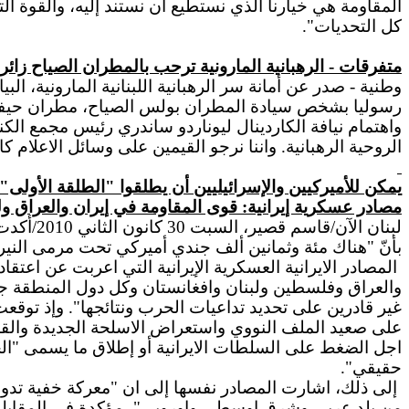
المقاومة هي خيارنا الذي نستطيع أن نستند إليه، والقوة ا
كل التحديات".
متفرقات - الرهبانية المارونية ترحب بالمطران الصياح زائرا
وطنية - صدر عن أمانة سر الرهبانية اللبنانية المارونية، ا
رسوليا بشخص سيادة المطران بولس الصياح، مطران حيفا وا
واهتمام نيافة الكاردينال ليوناردو ساندري رئيس مجمع ال
الروحية الرهبانية. واننا نرجو القيمين على وسائل الاعلام كا
يمكن للأميركيين والإسرائيليين أن يطلقوا "الطلقة الأولى"
مصادر عسكرية إيرانية: قوى المقاومة في إيران والعراق و
لبنان ال
بأنّ "هناك مئة وثمانين ألف جندي أميركي تحت مرمى النيران
المصادر الايرانية العسكرية الإيرانية التي اعربت عن اعت
والعراق وفلسطين ولبنان وافغانستان وكل دول المنطقة جاهزة
غير قادرين على تحديد تداعيات الحرب ونتائجها". وإذ توقع
على صعيد الملف النووي واستعراض الاسلحة الجديدة والقدرات 
اجل الضغط على السلطات الايرانية أو إطلاق ما يسمى "الح
حقيقي".
إلى ذلك، اشارت المصادر نفسها إلى ان "معركة خفية تدور 
من بلد عربي وشرق اوسطي واوروبي"، مؤكدة في المقابل أن