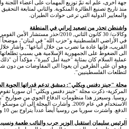
جهة أخرى، علم أنه تمّ توزيع المهمات على أعضاء اللجنة وال
منذ تاريخ تصنيع الطائرة المنكوبة. والثاني لمتابعة التحقيق
والمعايير الدولية التي ترعى حوادث الطيران.
واشنطن تحذر من تصعيد إيراني في المنطقة
وكالات/ 30 كانون الثاني, 2010/
في الأراضي الفلسطينية و"حزب الله" في لبنان"، موضحاً أن 
القريب، فإنها عادة ما تضرب من خلال أتباعها". وأشار خلال
الى الضغوط على الجمهورية الإسلامية هي بسبب تطلعاتها ال
عملية السلام كان بمثابة "خيبة أمل كبيرة"، مؤكداً أن "ذل
وهو أن على الطرفين أن يعودا الى المفاوضات من دون شروط
لتطلعات الفلسطينيين".
مجلة "جينز دفنس ويكلي": دمشق تدعم قدراتها الجوية ال
الاستخدام في عام 2009. وأشارت المجل
الدفع. واشترت سوريا من روسيا أيضاً عدداً يتراوح بين 10 و20 من طائرات "ميغ - 29 - إم" (فالكروم) المقاتلة المتطورة ومتعددة المهام والحديثة.
الرئيس سليمان استقبل الوزير حرب والنائب طعمة ونسيب 