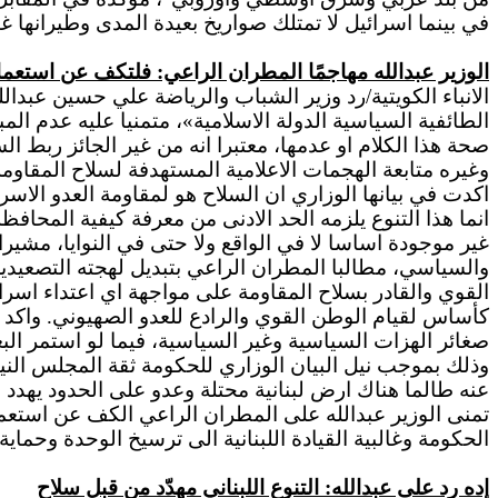
في بينما اسرائيل لا تمتلك صواريخ بعيدة المدى وطيرانها غير
الوزير عبدالله مهاجمًا المطران الراعي: فلتكف عن استعم
الانباء الكويتية/رد وزير الشباب والرياضة علي حسين عبدا
الطائفية السياسية الدولة الاسلامية»، متمنيا عليه عدم ا
صحة هذا الكلام او عدمها، معتبرا انه من غير الجائز ربط السل
وغيره متابعة الهجمات الاعلامية المستهدفة لسلاح المقاو
اكدت في بيانها الوزاري ان السلاح هو لمقاومة العدو الاسرا
انما هذا التنوع يلزمه الحد الادنى من معرفة كيفية المحا
غير موجودة اساسا لا في الواقع ولا حتى في النوايا، مشير
والسياسي، مطالبا المطران الراعي بتبديل لهجته التصعيدية 
القوي والقادر بسلاح المقاومة على مواجهة اي اعتداء اسرا
كأساس لقيام الوطن القوي والرادع للعدو الصهيوني. واكد 
صغائر الهزات السياسية وغير السياسية، فيما لو استمر الب
وذلك بموجب نيل البيان الوزاري للحكومة ثقة المجلس النيا
عنه طالما هناك ارض لبنانية محتلة وعدو على الحدود يهدد 
تمنى الوزير عبدالله على المطران الراعي الكف عن استع
الحكومة وغالبية القيادة اللبنانية الى ترسيخ الوحدة وحماية ا
إده رد على عبدالله: التنوع اللبناني مهدّد من قبل سلاح