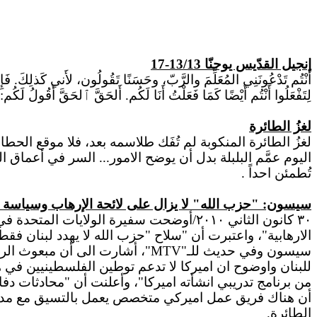
إنجيل القدّيس يوحنّا 13/13-17
أَنْتُم تَدْعُونَنِي المُعَلِّمَ والرَّبّ، وحَسَنًا تَقُولُون، لأَني كَذلِكَ. فَإِنْ 
لِتَفْعَلُوا أَنْتُم أَيْضًا كَمَا فَعَلْتُ أَنَا لَكُم. أَلحَقَّ ٱلحَقَّ أَقُولُ لَ
لغزُ الطائرة
لغزُ الطائرة المنكوبة لم تُفَك طلاسمه بعد، فلا موقع الحطا
اليوم عمَّم البلبلة بدل أن يوضح الامور... السر في أعماق ا
تُطمئن احداً .
سيسون: "حزب الله" لا يزال على لائحة الإرهاب وسياسة و
٣٠ كانون الثاني ٢٠١٠/أوضحت سفيرة الولا
الارهابية"، واعتبرت أن "سلاح "حزب الله لا يهدد لبنان 
سيسون وفي حديث للـ"
MTV
"، أشارت الى أن مبعوث الر
للبنان واوضوح ان اميركا لا تدعم توطين الفلسطينيين في ه
من برنامج تدريبي انشأته اميركا"، وأعلنت أن "محادثات دف
أن هناك فريق عمل اميركي متخصص يعمل بالتسيق مع مدير
الطائرة.