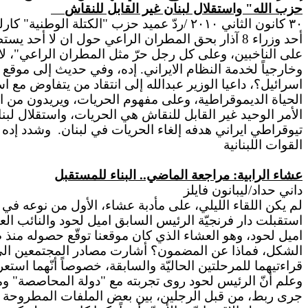
حزب الله" واستقلال لبنان غير القابل للنقاش
٣٠ كانون الثاني ٢٠١٠ /ردّ عميد حزب "الك
أحد وزراء 8 آذار بحق المطران الراعي حول ان لا 
على الناخبين، وعلى كل رجل حرّ مثل المطران الراعي"، ل
وخارجياً لخدمة النظام الايراني. إده، وفي حديث إلى موقع 
الحياة الديموقراطية، وعلى مفهوم الحريات، ويريدون من الج
الأمر الوحيد غير القابل للنقاش هي الحريات، واستقلال ل
تيوقراطي ايراني هدفه إلغاء الحريات في لبنان.
وشدد إده ع
القوات اللبنانية
عشاء الرابية: مراجعة الماضي.. البناء للمستقبل
داني حداد/ليبانون فايلز
لم يكن اللقاء الليلي، على مأدبة عشاء، الأول من نوعه في م
استقبلت دار فرنجيّة الرئيس السابق اميل لحود والنائب ا
اميل لحود، وهو العشاء الذي كان موقعنا توقّع حصوله منذ 
الشكل، فماذا عن المضمون؟ أشارت مصادر المجتمعين الى أن
قراءتيهما للمرحلتين الحاليّة والسابقة، خصوصاً أنّهما است
وعلم أنّ الرئيس لحود روى تجربته مع "دولة المحاصصة" وما 
جرى ربط، من قبل الرجلين، بين بعض الملفات المطروحة ع