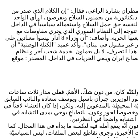
له على المطران بشارة الراعي، فقال: "إن الكلام الذي صدر من
إلى ديكتاتورية من يحملون السلاح ويفرضون الرأي الواحد
 لنفسه حق حمل السلاح واستعماله سياسياً في الداخل
ت لا تتوجه إلى النظام السوري الذي يجري مفاوضات مع
اسرائيل؟، داعيا الوزير عبدالله إلى انتقاد من يتفاوض مع اسرائيل قبل انتقاد رجل دين يدافع عن القيم اللبنانية وفي طليعتها الحرية. وأضاف: "أن وزراء 8 آذار ليسوا معتادين على
 غير مقبول في لبنان". وأكد عميد "الكتلة الوطنية" أن
 هذا التصرف، لا بل يعملون لخدمة شعب آخر ولنظام
لصالح ايران ويلغي الحريات في الداخل. المصدر : موقع
ولكنّه كان، من دون شكّ، الأهمّ. فعلى مدار ثلاث ساعات
حضور الوزيرين جبران باسيل ويوسف سعادة والنائب السابق
لمحيطة بالمدعوين إليه. ولكن، إذا كان العشاء لافتاً في
وخصوصاً لحود وعون، بانطباعٍ يوحي بمدى التشابه في
التشابه واضحاً في النظرتين.
أنّه يضع أمله فيه لتكملة ما بدأه في هذا المجال. كما
الأخيرة، وجرى تقاطع لبعض الملفات، ليس السياسيّة