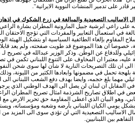
 قادر على تدمير المنشات النووية الايرانية".
ال الاساليب التصعيدية والمبالغة في زرع الشكوك في اذهان
لله على راعي ابرشية جبيل المارونية المطران بشارة الراعي
لمبالغة في استعمال التعابير والمفردات التي تؤجج الاحتقا
اح المقاوم بإلغاء الطائفية السياسية او بتشكيل الهيئة الوطن
مة، خصوصا ان هذا الموضوع قد طويت صفحته، ولم يعد قابلا
ئيلي وللدفاع عن الوطن. وذكر الوزير عبدالله في تصريح لـ «
فظة عليه، معتبرا ان المخاوف على التنوع اللبناني تكمن في
ا الى ان تلك التصريحات النارية لا شأن لها سوى شحن النفو
بلهجة تحمل في مضمونها وابعادها الكثير من الليونة، وذلك
ئيلي مهما بلغ حجمه، وايضا بهدف دفع الشعب اللبناني الى 
في المقابل ان لبنان لن يصل الى الهدف الوطني الذي يرجو
عض في اطلاق تصاريح الشرذمة امثال تصريح المطران الراعي. 
بي، وهو البيان الذي اعطى المقاومة حق تحرير الارض مع ال
بشكل يومي الكيان اللبناني بأرضه وشعبه ومؤسساته، ويستبي
مال الاساليب التصعيدية التي لن تؤدي سوى الى المزيد م
لتفاهم بين اللبنانيين.