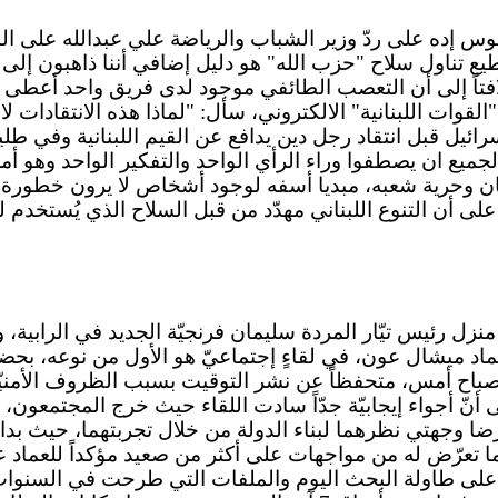
تلة الوطنية" كارلوس إده على ردّ وزير الشباب والرياضة علي عبدال
أحد يستطيع تناول سلاح "حزب الله" هو دليل إضافي أننا ذاهبون 
افتاً إلى أن التعصب الطائفي موجود لدى فريق واحد أعطى
"القوات اللبنانية" الالكتروني، سأل: "لماذا هذه الانتقادا
ميع ان يصطفوا وراء الرأي الواحد والتفكير الواحد وهو أمر
بنان وحرية شعبه، مبديا أسفه لوجود أشخاص لا يرون خطورة
لى أن التنوع اللبناني مهدّد من قبل السلاح الذي يُستخدم 
نزل رئيس تيّار المردة سليمان فرنجيّة الجديد في الرابية، 
لعماد ميشال عون، في لقاءٍ إجتماعيّ هو الأول من نوعه، ب
صباح أمس، متحفظاً عن نشر التوقيت بسبب الظروف الأمنيّة ا
ّ أجواء إيجابيّة جدّاً سادت اللقاء حيث خرج المجتمعون، 
عرضا وجهتي نظرهما لبناء الدولة من خلال تجربتهما، حيث بدا 
تعرّض له من مواجهات على أكثر من صعيد مؤكداً للعماد عون 
لى طاولة البحث اليوم والملفات التي طرحت في السنوات 