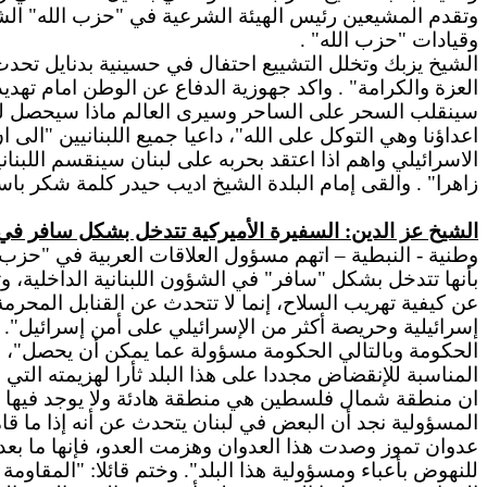
وتقدم المشيعين رئيس الهيئة الشرعية في "حزب الله" الشي
وقيادات "حزب الله" .
الشيخ يزبك وتخلل التشييع احتفال في حسينية بدنايل تحدث 
العزة والكرامة" . واكد جهوزية الدفاع عن الوطن امام تهدي
سينقلب السحر على الساحر وسيرى العالم ماذا سيحصل له ولم
اعداؤنا وهي التوكل على الله"، داعيا جميع اللبنانيين "الى
الاسرائيلي واهم اذا اعتقد بحربه على لبنان سينقسم اللبنا
زاهرا" . والقى إمام البلدة الشيخ اديب حيدر كلمة شكر باسم
الشيخ عز الدين: السفيرة الأميركية تتدخل بشكل سافر في 
وطنية - النبطية – اتهم مسؤول العلاقات العربية في "حزب 
بأنها تتدخل بشكل "سافر" في الشؤون اللبنانية الداخلية، 
عن كيفية تهريب السلاح، إنما لا تتحدث عن القنابل المحرمة 
إسرائيلية وحريصة أكثر من الإسرائيلي على أمن إسرائيل". 
الحكومة وبالتالي الحكومة مسؤولة عما يمكن أن يحصل"، لافت
ان منطقة شمال فلسطين هي منطقة هادئة ولا يوجد فيها أي إ
المسؤولية نجد أن البعض في لبنان يتحدث عن أنه إذا ما قام
عدوان تموز وصدت هذا العدوان وهزمت العدو، فإنها ما بعد
للنهوض بأعباء ومسؤولية هذا البلد". وختم قائلا: "المقاو