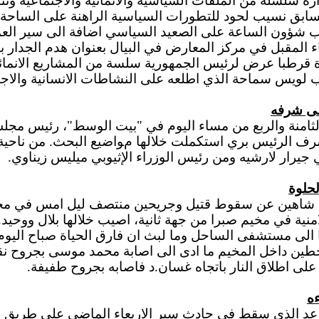
ره سلسلة من الملفات السياسية والانمائية والاجتماعية وتن
لسابق نسيب لحود للتطورات السياسية الراهنة على الساحة 
ب شؤون الساعة على الصعيد السياسي اضافة الى سير العمل
اء المقبل في مركز المعارض في البيال بعنوان هدم الجدار 
ة قرطبا عرض لرئيس الجمهورية سلسة من المشاريع الانمائي
 لويس سماحة الذي اطلعه على النشاطات الانسانية والاجتم
لى شرفه
لثامنة والربع من مساء اليوم في "بيت الوسط"، رئيس مج
ف الرئيس بري استكملت خلالها مواضيع البحث. من ناحية ث
يرار لارشيه ومن رئيس الوزراء الإثيوبي ميليس زيناوي.
حلوة
الياس شاهين عن سقوط قتيل وجريحين منتصف ليل امس في محل
الامنية في مخيم صبرا من جهة ثانية، اصيب خلالها بلال ووح
 الى مستشفى الساحل وما لبث ان فارق الحياة صباح اليوم.
طين داخل المخيم ما ادى الى اصابة محمد موسى بجروح نقل
ى اطلاق النار باتجاه غسان.د فاصابه بجروح طفيفة.
ءه
 رعد الذي سقط في حادث سير الاربعاء الماضي على طريق 