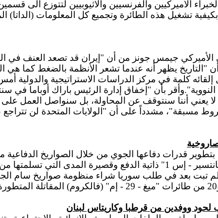
خبراء الاميركيين والفرنسيين والاثيوبيين لتتوزع الى قسمين،
 بكيفية تشغيل هذه الطائرة وتجميع كل المعلومات (الداتا) الم
حذر مستشار الأمن القومي الأميركي جيمس جونز من أن "إيران قد تصعد 
"التاريخ يظهر أنه عندما تشعر الأنظمة بالضغط كما هي الحال
 إلقائه كلمة في مركز الدراسات الاستراتيجية والدولية أمس
نووية".وأقر بأن "إخفاق إدارة الرئيس باراك أوباما في سنت
ك لا يعني أننا سنتوقف عن المحاولة، بل سنواصل العمل على ه
 مسبقة"، مشدداً على أن "الولايات المتحدة لن تتراجع عن
صاروخية
روسيا. وسيعزز هذا منظومات الدفاع الجوي من صواريخ "بانتسير - إس 1" ذاتية
ة إلى أن موسكو لم تبت بعد في طلب سوريا شراء منظومة صواريخ سام
لحود ووفدين من قرطبا وكاريتاس لبنان