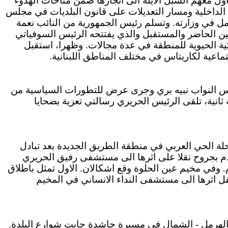
اول معهم السبل الآيلة الى انجازها ضمن مناخات الهدوء
الداخلية ومسار التعديلات على قانون البلديات في مجلس
 في وزارته. وتسلم رئيس الجمهورية من النائب نعمة
بين الحاضر والمستقبل والذي يفتتحه الرئيس السوفياتي
ة الحيوية للمنطقة في عدة مجالات. وظهرا، استقبل
اعية لكاريتاس في مختلف المناطق اللبنانية.
لس النواب نبيه بري وجرى عرض للتطورات السياسية من
انية، تلقى الرئيس الحريري رسالتي تعزية بضحايا
ة الحي العربي في منطقة الطريق الجديدة بعد تبادل
يد.م بجروح نقلا على اثرها الى مستشفى رفيق الحريري
 وفي مخيم عين الحلوة وقع اشكالان. الاول تمثل باطلاق
 اثرها الى مستشفى النداء الانساني في المخيم
الهرمل - الشمال في مسيرة حاشدة جابت شوارع البلدة.