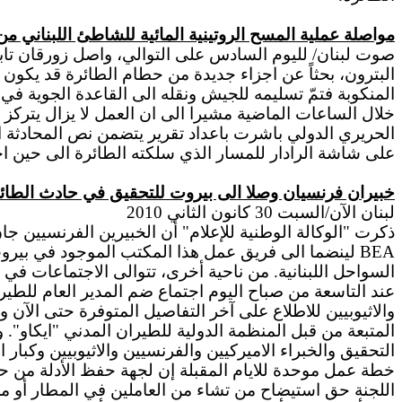
مواصلة عملية المسح الروتينية المائية للشاطئ اللبناني من 
صوت لبنان/ لليوم السادس على التوالي، واصل زورقان تابعا
البترون، بحثاً عن اجزاء جديدة من حطام الطائرة قد يكون 
المنكوبة فتمّ تسليمه للجيش ونقله الى القاعدة الجوية في 
خلال الساعات الماضية مشيرا الى ان العمل لا يزال يتركز
الحريري الدولي باشرت باعداد تقرير يتضمن نص المحادثة الت
على شاشة الرادار للمسار الذي سلكته الطائرة الى حين اخ
خبيران فرنسيان وصلا الى بيروت للتحقيق في حادث الطائ
لبنان الآن/السبت 30 كانون الثاني 2010
ذكرت "الوكالة الوطنية للإعلام" أن الخبيرين الفرنسيين
BEA
لينضما الى فريق عمل هذا المكتب الموجود في بيروت،
السواحل اللبنانية. من ناحية أخرى، تتوالى الاجتماعات في
عند التاسعة من صباح اليوم اجتماع ضم المدير العام للطير
والاثيوبيين للاطلاع على آخر التفاصيل المتوفرة حتى الآن و
المتبعة من قبل المنظمة الدولية للطيران المدني "ايكاو".
التحقيق والخبراء الاميركيين والفرنسيين والاثيوبيين و
خطة عمل موحدة للايام المقبلة إن لجهة حفظ الأدلة من ح
اللجنة حق استيضاح من تشاء من العاملين في المطار أو من 