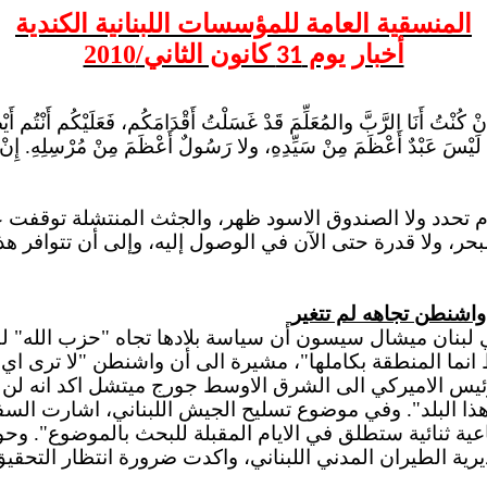
المنسقية
العامة للمؤسسات اللبنانية الكندية
أخبار يوم
كانون الثاني/2010
31
كُنْتُ أَنَا الرَّبَّ والمُعَلِّمَ قَدْ غَسَلْتُ أَقْدَامَكُم، فَعَلَيْكُم أَنْتُم أَيْ
كُم: لَيْسَ عَبْدٌ أَعْظَمَ مِنْ سَيِّدِهِ، ولا رَسُولٌ أَعْظَمَ مِنْ مُرْسِلِهِ. إِن
م تحدد ولا الصندوق الاسود ظهر، والجثث المنتشلة توقفت عند 
لبحر، ولا قدرة حتى الآن في الوصول إليه، وإلى أن تتوافر هذ
اشنطن تجاهه لم تتغير
يات المتحدة في لبنان ميشال سيسون أن سياسة بلادها تجاه "حزب ال
فقط انما المنطقة بكاملها"، مشيرة الى أن واشنطن "لا ترى
ئيس الاميركي الى الشرق الاوسط جورج ميتشل اكد انه ل
ذا البلد". وفي موضوع تسليح الجيش اللبناني، اشارت السفي
اعية ثنائية ستطلق في الايام المقبلة للبحث بالموضوع". وح
ية الطيران المدني اللبناني، واكدت ضرورة انتظار التح