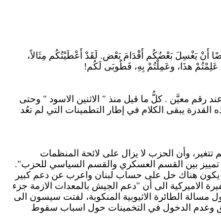
ضًا أَنْ يَغْسِلَ بَعْضُكُم أَقْدَامَ بَعْض. لَقَدْ أَعْطَيْتُكُم مِثَالاً،
ْ عَلِمْتُمْ هذَا، وعَمِلْتُمْ بِهِ، فَطُوبَى لَكُم!
رقم معيَّن . كلُّ ما قيل منذ " الاثنين الاسود " وحتى
ه القدرة يبقى الكلام في إطار التطمينات التي لم تعُد
له" لم تتغير، وأن الحزب لا يزال على لائحة المنظمات
 اي تمييز بين القسم العسكري والقسم السياسي للحزب".
ن يكون هناك حل على حساب لبنان واعرب عن دعم كبير
رة الاميركية الى أن "دعم الجيش بالمعدات الازمة جزء
ول مسالة الطائرة الاثيوبية المنكوبة، لفتت سيسون الى
قيق وعدم الدخول في التخمينات حول اسباب سقوط