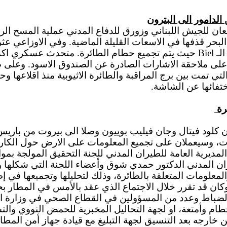
الدامور الى البترون
ن للجيش اللبناني وزورق للدفاع المدني عملية المسح الروتي
البحر قذفها في الاسعات القليلة الماضية. وفي الاوزاعي ع
الـ
Biel
حيث يتم تجميع حطام الطائرة. متحدث عسكري اكد ل
 على ملاحقة الاشارات الصادرة عن الصندوق الاسود. وعلى 
ي تمت بين برج المراقبة والطائرة الاثيوبية منذ اقلاعها و
تفائها عن الشاشة.
رة
 جان كلود فيتال وجان فيليب بوييون وصلا الى بيروت من ب
 وسيعملان على تجميع المعلومات على الارض حول الكارثة ال
 المديرية العامة للطيران المدني للجنة التحقيق المولجة ب
ان المدني الدكتور حمدي شوق وأعضاء اللجنة التي شكلها وز
المعلومات المتعلقة بالطائرة، وذلك لتحليلها وتجميعها في إط
 وكان قد تقرر خلال الاجتماع الذي عقد بالأمس في المطار 
كبار الضباط وعدد من المسؤولين في القطاع الصحي في وزار
طام وأمتعة، او لجهة التحاليل المخبرية للحمض النووي وا
خارجه بعد التنسيق لجهة التبليغ مع قيادة جهاز أمن المطار