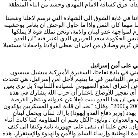
داد، فرق كشافة الامام المهدي وحشد من ابناء المنطقة
نا في غاية الشوق الى الشهادة التي ترسم لاهلنا وشعبنا
نا مهما كان الثمن واذا ما حاول الوحش ان يغامر بوحشيته
لمواجهة عدو لبنان والامة، ونحن نملك قوة لا يملكها
 رئيس الحكومة سعد الحريري الذي اعتبر فيه "ان العدو
عيش كريم وصادق من اجل ان نعطي اولادنا واحفادنا مستقبلا
لي على أمن إسرائيل
بيني في بلدة تفاحتا، السفيرة الأميركية ميشيل سيسون
رض اللبنانيين في ما بينهم لأجل أمن إسرائيل، هي تتحدث
ن إختراق العدو الصهيوني للسيادة اللبنانية؟ بل ترى بعين
 أي تفجير للأوضاع باعتبار أن حزب الله يشارك في هذه
ت هي ان هذا العدو يبيت فعلا عن عدوانه وينتظر الفرصة
المناسبة للإنقضاض مجددا على هذا البلد ثأرا لهزيمته التي مني بها في حرب تموز، والإنتصار الذي تحقق في العامين 2000 و2006". وقال: "نجد أن قادة العدو العسكريين يؤكدون
 (وزير دفاع العدو إيهودا) باراك لبنان ويحمل لبنان
لعدوان". وتابع: "الكل يعلم ان المقاومة كما كانت أثناء
ن. نحن علينا ان نبقى على جهوزية تامة وكتفا الى كتف
ة الوطنية وإرساء السلم والأمن والهدوء والإستقرار، هذه