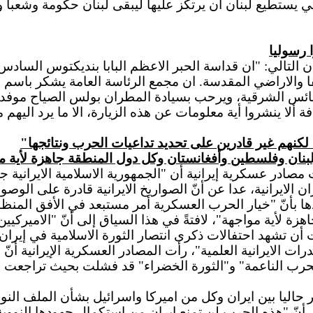
لتي يستطيع لبنان أن يرتكز عليها ليبقى لبنان حكومة وشعبا
 رسوليا
لبيان التالي: "ان قداسة الحبر الاعظم البابا بنديكتوس السا
لاراضي المقدسة. ان مجمع الرئاسة العامة يشكر باسم الر
كنائس الشرقية، ويرحب بسيادة المطران بولس الصياح موفدا
فة ألا ينشروا أية معلومات عن هذه الزيارة، الا ما يرد اليهم
 لكنهم غير قادرين على تحديد تداعيات الحرب ونتائجها"
لبنان وفلسطين وأفغانستان وكل دول المنطقة جاهزة لأية م
آن/قاسم قصير، السبت 30 كانون الثاني 2010/أكدت مصادر عسكرية إيرانية أن "الجمهورية
 الايرانية، عدا عن أنّ الصواريخ الايرانية قادرة على الوص
قادها بأنّ "خيار الحرب العسكرية أمر مستبعد في الأفق المن
 لأية مواجهة"، لافتةً في هذا السياق إلى أنّ "الاميركيين 
ت أن تشهد احتفالات ذكرى انتصار الثورة الاسلامية في إير
الايرانية العلمية"، رأت المصادر العسكرية الإيرانية أنّ "
رب الناعمة" و"الثورة الخضراء" قد فشلت بحيث تراجعت قوى
حاليا بين ايران وكل من اميركا واسرائيل بشأن الملف النو
ّ "هذه الحرب لن تمنع ايران من استكمال جهودها النووية"