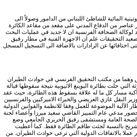
نية المائية للشاطئ اللبناني من الدامور وصولاً الى
ثر عناصر من الدفاع المدني على مقعد من مقاعد الكائرة
وكالة الصحافة الفرنسية ان لا جديد في عمليات البحث
صعيد التحقيقات علم ان الاجهزة الفنية في مطار رفيق
حتى اختافائها عن الرادارات بالاضافة الى التسجيل المسجل
اريس وهما من مكتب التحقيق الفرنسي في حوادث الطيران
تي حلت بطائرة البوينغ الاثيوبية نتيجة سقوطها قبالة
مواكبة مسار كل ما له علاقة بسقوط هذه الطائرة، حيث عقد
ير النقل غازي العريضي والخبراء الاميركيين والفرنسيين
ار الآلية الموضوعة للعمل وفقا للانظمة والقوانين الدولية
بحضور مدعي عام التمييز القاضي سعيد ميرزا وأعضاء لجنة
ة الصحة العامة ومستشفى رفيق الحريري الجامعي وضع
لتشريح بالنسبة لجثث طاقم الطائرة فقط. كما أعطيت
 عملا بالاتفاقات الدولية التي ترعى حوادث الطيران. من