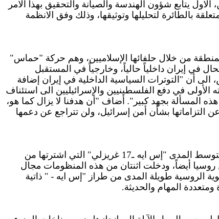
 الاول يتابع شؤون الهندسة والصيانة والتحقيق بهذا الامر
تعلقة بالطائرة لتحليلها وتوثيقها، وذلك وفق الانظمة
العنف في المنطقة من خلال حلفائها الإسلاميين، وهم حركة "حماس"
 في إيران داخلياً حالياً، وخارجياً في المستقبل
، الى أن "التوترات السياسية الداخلية في إيران إضافة
ه الأولى في دفع الفلسطينيين والإسرائيليين الى استئناف
ذه المسألة بجهد كبير". أضاف "أن هدفنا لا يزال كما هو،
 التزاماتها بشأن أمن إسرائيل، ولن تتراجع عن دعمها
المركزية- ذكرت مجلة "جينز دفنس ويكلي" أن سوريا تقوم بتطوير قدرات دفاعها الجوي من خلال الصواريخ الدفاعية متوسط المدى "إس ايه ـ17 غريزلي" التي اشترتها من
 الدفع وقصيرة المدى التي تسلمتها من روسيا أيضاً، ودخلت اثنتان من هذه المنظومات مجال
 الجوية الروسية طويلة المدى من طراز "إس ايه - " ذاتية