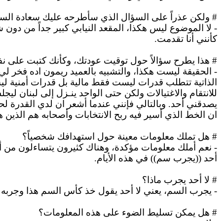
#
ولكن
عذراً على السؤال الذي سأطرحه عليك سعادة السفي
-
لا
كأنني أنا تقدمت.
# هذا يطرح سؤالاً حول توقيت عودتك، وكأنك كتبت على 
- الحقيقة ليست هكذا، والتشبيه بالعميد
ريمون
اده فخر لي،
الذاتية تتطلب قدرات
ليست
فقط مالية بل قدرات أمنية ل
للانتقام والاغتيالات ولكن حتى الواحد ينـزل إلى لبنان ليج
يصدقني أحد. وبالتالي فإنني عندما أشعر
ان
لدي القدرة لحم
ان
الخط الذي أسير فيه ربح الانتخابات وأصحابه هم الذين 
# هل تملك معلومات معينة حول استهدافك شخصياً؟
-
نعم
أملك معلومات مؤكدة، وهناك كثيرون يتساءلون من أين
أحد ((يجرب سم)) في هذه الأيام.
# لا أحد يجرب ماذا؟
- يجرب السم، يعني لا أحد يقول
خذ
كأس السم هذا وجربه لعله
# هل يمكن تسليط الضوء على هذه المعلومات؟