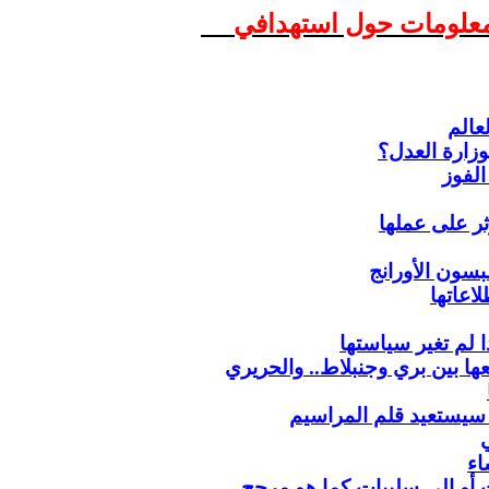
معلومات حول استهدافي
عالم
زارة العدل؟
الفوز
ثر على عملها
بسون الأورانج
اعاتها
ها بين بري
وجنبلاط
..
والحريري
ت سيستعيد قلم المراسيم
اء
 أو إلى سلبيات كما هو مرجح