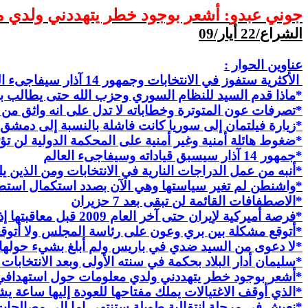
جوني
عبدو
: أشعر بوجود خطر يتهددني ولدي 
الشراع/22 أيار/09
عناوين الحوار :
الأكثرية ستفوز في الانتخابات وجمهور 14 آذار
سيفاجىء
ال
*ماذا قدم السيد للنظام السوري وحزب الله حتى يطالب بو
*تصرفات عون المتوترة وخطاباته لا تدل
على
انه واثق من 
*زيارة
فيلتمان
إلى سوريا كانت فاشلة بالنسبة إلى دمشق
*ضغوط هائلة أمنية وغير أمنية على المحكمة الدولية لن تؤ
*جمهور 14 آذار سيسبق قياداته
وسيفاجىء
العالم
*أنبه من عمل الدراجات النارية في الانتخابات ومن الذين يل
*واشنطن لم تغير
سياستها
وهي الآن بصدد استكمال استطل
*
الاصطفافات
القائمة لن تبقى بعد 7 حزيران
*فرصة أميركية لإيران حتى آخر العام 2009 قبل معاقبتها إذا لم تغير سياستها
*أتوقع مشكلة بين بري وعون على رئاسة المجلس ولا أتوقع
*
لا
دعوى من السيد ضدي في باريس ولم أبلغ بشيء حولها
*
سليمان
أدار البلاد بحكمة في سنته الأولى وبعد الانتخابا
*أشعر بوجود خطر يتهددني
ولدي
معلومات حول استهدافي
*الذي أوقف الاغتيالات يملك مفتاحها للعودة إليها ساعة يش
*نعيش في مرحلة انتقالية طويلة
ستنتهي
إما إلى مصالحات