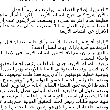
# لعله يراد
إصلاح
القضاء من وراء تعيينه وزيراً للعدل.
- الآن أشرح كيف خرج الضباط الأربعة..
ولكن
أنا أسأل ما ه
فظيعة بعدم اعترافه بشيء أو بضبطه.. قد لا يكون عنده أي 
للمطالبة بوزارة العدل، وأنا لا أستغرب أبداً
ان
تشاهد غداً ج
الافراج
عن الضباط الأربعة
# لماذا أفرج عن الضباط الأربعة برأيك خاصة بعد
ان
قيل
ان
الأربعة هو هدية باراك
اوباما
لبشار
الاسد
؟
- الذي يريد
ان
يضع
الافراج
عن الضباط
الاربعة
في
الاطار
ال
واخلاء
السبيل.
توقيف الضباط
الاربعة
جرى بناء لطلب رئيس لجنة التحقيق 
كان الاسم، وقد طلب توقيف الضباط
الاربعة
، وزير العدل 
بتوصية خطية لتوقيفهم
اذا
كان يريد فعلاً طلب توقيفهم، ف
وعندما جاء رئيس لجنة التحقيق الدولية رقم 2 وهو سيرج
ب
الضباط
الاربعة
تعود للقضاء اللبناني
اجابه
حرفياً وزير العد
وعندما تقول
ان
هذا يعود للقضاء اللبناني تفضل وأعطنا 
انا
لا استطيع
ان
اسحب التوصية، فردوا عليه
اذا
لم تسحبها 
تلبية جميع طلبات رئيس لجنة التحقيق الدولية، فلم يقدم 
وعندما جاء دانيال
بلمار
الذي هو رئيس لجنة التحقيق الدولية