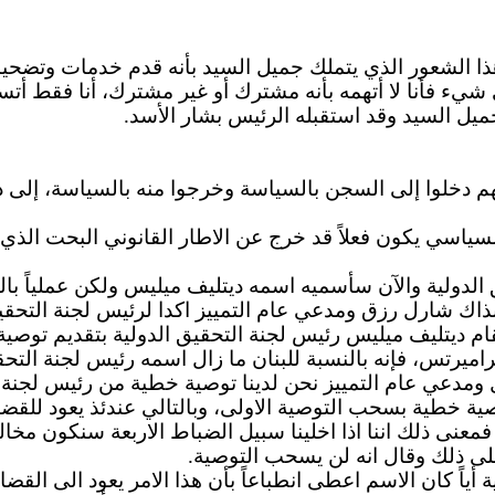
ذا الشعور الذي يتملك جميل السيد بأنه قدم خدمات وتضحيا
شيء فأنا لا أتهمه بأنه مشترك أو غير مشترك، أنا فقط أتس
ميل السيد وقد استقبله الرئيس بشار الأسد.
هم
دخلوا إلى السجن بالسياسة وخرجوا منه بالسياسة، إلى 
سياسي يكون فعلاً قد خرج عن
الاطار
القانوني البحت الذ
الدولية والآن سأسميه اسمه
ديتليف
ميليس
ولكن عملياً بال
آنذاك شارل رزق ومدعي عام التمييز
اكدا
لرئيس لجنة التحقي
قام
ديتليف
ميليس
رئيس لجنة التحقيق الدولية بتقديم توصي
راميرتس
، فإنه بالنسبة للبنان ما زال اسمه رئيس لجنة التحق
ل ومدعي عام التمييز نحن لدينا توصية خطية من رئيس لجنة 
توصية خطية بسحب التوصية
الاولى
، وبالتالي عندئذ يعود للقض
فمعنى ذلك
اننا
اذا
اخلينا
سبيل الضباط
الاربعة
سنكون مخالفي
على ذلك وقال انه لن يسحب التوصية.
 أياً كان الاسم
اعطى
انطباعاً بأن هذا
الامر
يعود
الى
القضاء