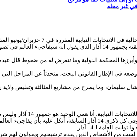
في غير محله
عبده بفوز الأكثرية الحالية في ال
 آذار الذي يقول انه
سيفاجىء
العالم في تصوي
وأبرزها المحكمة الدولية وما تتعرض له من ضغوط قال عبد
ضعه في الإطار القانوني البحت، متحدثاً عن المراحل التي
شال
سليمان، وما يطرح من مشاريع
المثالثة
وتقليص ولاية ر
نتخابات النيابية. أنا
همي
يفاجىء
والثوابت العامة لـ14 آذار.
ا لست من الأشخاص الذين يقدم ترشيحهم ويقولون لهم
شرف