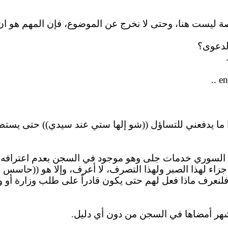
والقصة ليست هنا، وحتى لا نخرج عن الموضوع، فإن المهم هو
ان
الدعوى؟
..
e
ا يدفعني للتساؤل ((شو إلها
ستي
عند سيدي)) حتى يستطيع
جلى
وهو موجود في السجن بعدم اعترافه ب
ء لهذا الصبر ولهذا التصرف، لا أعرف، وإلا هو ((
حاسس
ا
لنعرف ماذا فعل لهم حتى يكون قادراً على طلب وزارة أو وز
هر أمضاها في السجن من دون أي دليل.