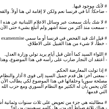
# لأنك موجود فيها.
-
ضاحكاً
: أنا في فرنسا نعم ولكن لا إقامة لي هنا أولاً. 
# لا شك بأنك سمعت عبر وسائل
الاعلام
اللبنانية عن هذه 
-
سمعت
منذ أكثر من ستة أشهر ولم أتبلغ بشيء حتى الآن.
#
قيل
انك قيد الفحص في فرنسا أو ما سمي
mise
examen
n
- خطأ، لا شيء من هذا القبيل على
الاطلاق
.
# اللواء السيد كما أعلن
قبل
أيام يريد تولي وزارة العدل.
- أعتقد
ان
النجار ضارب على رأسه في هذا الموضوع، وهذا م
#
إذا
تولت المعارضة الحكم.
- بمعنى آخر: هل قدم جميل السيد إلى قوى 8 آذار والنظام السوري خدمات
مصلحة سوريا وحلفائها في هذا الموضوع لكي يطالب الآن جزا
كان يحس بأن له الكثير مع النظام السوري ومع حزب الله ف
التي قدمها.
#
مطالبته
هي جزء من تعويض على ثلاث سنوات وثمانية أش
- هناك ثلاثة ضباط آخرون، هل كلهم سيعينون وزراء؟