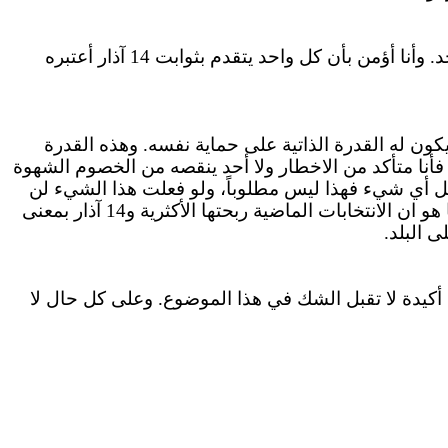
الموضوع ليس هكذا، المقعد النيابي كبير جداً من دون شك، ولكن لن أدخل في موضوع المنافسات في الصف الواحد. وأنا أؤمن بأن كل واحد يتقدم بثوابت 14 آذار أعتبره
ن له القدرة الذاتية على حماية نفسه. وهذه القدرة
أنا متأكد من
الاخطار
ولا أحد ينقصه من الخصوم الشهوة
ل أي شيء فهذا ليس مطلوباً، ولو فعلت هذا الشيء لن
 هو
ان
الانتخابات الماضية ربحتها الأكثرية و14 آذار بمعنى
 البلد.
 أكيدة لا تقبل الشك في هذا الموضوع.
وعلى
كل حال لا