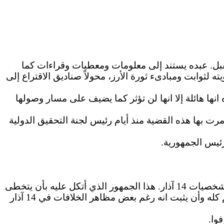
انتخابات النيابية المقررة في 7 حزيران/يونيو المقبل. عبده يستند إلى معلومات ومعطيات وقراءات كما
ته لثوابت
ومبادىء
ثورة الأرز، محولاً صناديق الاقتراع إلى
ه
انها
هائلة إلا
انها
لن تؤثر كما يضيف على مسار وصولها
 مرت
بها
هذه القضية منذ أيام رئيس لجنة التحقيق الدولية
ئيس الجمهورية.
الوحيد هو جمهور 14 آذار وليس شخصيات 14 آذار. هذا الجمهور الذي أتكل عليه بأن يتخطى
العالم كله وأن يثبت انه رغم بعض مظاهر الخلافات في 14 آذار
وا
.