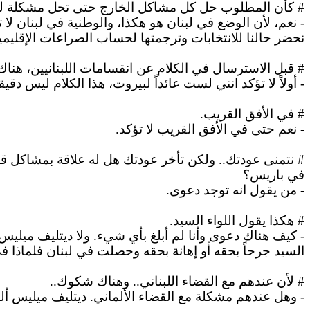
#
كأن
المطلوب حل كل مشاكل الخارج حتى تحل مشكلة لب
-
نعم
، لأن الوضع في لبنان هو هكذا، والوطنية في لبنان لا تج
نحضر حالنا للانتخابات وترجمتها لحساب الصراعات الإقليمية
# قبل الاسترسال في الكلام عن انقسامات اللبنانيين، هنا
- أولاً لا تؤكد
انني
لست عائداً لبيروت، هذا الكلام ليس دقيقاً
# في الأفق القريب.
- نعم حتى في الأفق القريب لا تؤكد.
# نتمنى عودتك.. ولكن تأخر عودتك هل له علاقة بمشاكل ق
في باريس؟
-
من
يقول انه توجد دعوى.
# هكذا يقول اللواء السيد.
- كيف هناك دعوى وأنا لم أبلغ بأي شيء. ولا
ديتليف
ميليس
السيد جرحاً بحقه أو
إهانة
بحقه وحصلت في لبنان فلماذا في
# لأن عندهم مع القضاء اللبناني.. وهناك شكوك..
- وهل
عندهم
مشكلة مع القضاء الألماني.
ديتليف
ميليس
ألم