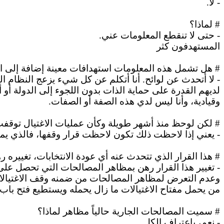
- لا.
# لماذا؟
-
حتى
لا تنقطع المعلومات عني.
المستهدفون كثر
# هل تشمل هذه المعلومات
استهدافات
معينة إضافة إلى 
- لا أتحدث عن لوائح.
أنا
أتكلم عن كل شيء يزعج النظام ال
لديهم القدرة على حماية الذات بدون اللجوء إلى الدولة أ
وقيادية، وأنا ليس لدي هذه الصفة أو الصفات.
#
لكن
لوحظ منذ أشهر طويلة وكأن عمليات الاغتيال توقفت
-
يعني
إذا لاحظت ذلك تكون لاحظت قرار وقفها، فالذي يمسك
# هذا القرار الذي تتحدث عنه أي عودة الانتخابات، تغييره ر
-
تغيير
هذا القرار رهن بمظاهر المصالحات التي تحصل على ص
وعدم التعرض لمظاهر المصالحات من ضمنه وقف الاغتيالات
من يحمل مفتاح الاغتيالات ما زال يحمله ويستطيع فتح باب ا
# سميت المصالحات الجارية
حالياً
مظاهر لماذا؟
- نعم،
باعتراف
الكل.