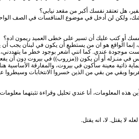
ر، هل تعتقد نفسك أكبر من مقعد نيابي؟
نفسك أو كتب عليك أن تسير على خطى العميد
ريمون
اده؟
 إنما الواقع هو
ان
من يستطيع أن يكون في لبنان يجب أن يكو
يست موجودة عندي. كما
انني
أشعر بوجود خطر ما يتهددني، ف
لس في منـزله أو أن يكون ((
مزروب
)) في بيروت دون أن يفع
اية ذاتية معينة سأكون في بيروت، والمفارقة الأساسية هنا
هربوا وبقي من بقي من الذين خسروا الانتخابات وسيطروا على
 هذه المعلومات، أنا عندي تحليل وقراءة تثبتهما معلومات
 لا يقتل. لا، انه يقتل.