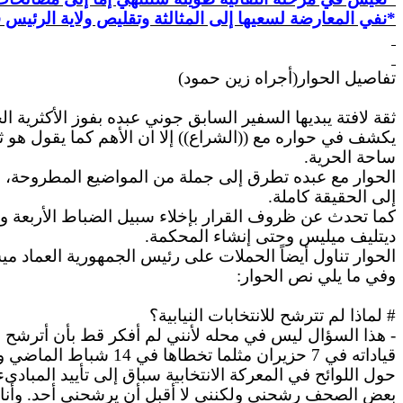
*نفي المعارضة لسعيها إلى
المثالثة
وتقليص ولاية الرئيس 
تفاصيل الحوار(أجراه زين حمود)
ثقة لافتة يبديها السفير السابق
جوني
يكشف في حواره مع ((الشراع)) إلا
ان
الأهم كما يقول هو ثقته بجمهور 14
ساحة الحرية.
الحوار مع عبده تطرق إلى جملة من المواضيع المطروحة، 
إلى الحقيقة كاملة.
كما تحدث عن ظروف القرار بإخلاء سبيل الضباط الأربعة وو
ديتليف
ميليس
وحتى إنشاء المحكمة.
الحوار تناول أيضاً الحملات على رئيس الجمهورية العماد
مي
وفي ما يلي نص الحوار:
# لماذا لم تترشح للانتخابات النيابية؟
- هذا السؤال ليس في محله لأنني لم أفكر
قط
بأن أترشح للا
قياداته في 7 حزيران مثلما تخطاها في 14 شباط الماضي وفي كل ذكرى 14 آذار السابقة، أتكل عليه بأن
حول اللوائح في المعركة الانتخابية سباق إلى تأييد
المبادىء
بعض
الصحف رشحني ولكنني لا أقبل أن يرشحني أحد. وأن