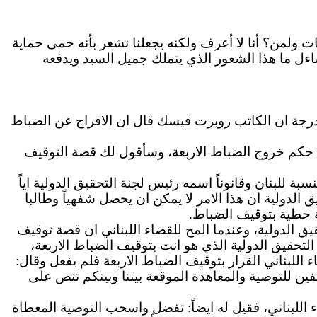
ت ولمن؟ أنا لا
أعرف
ولكنه يجعلنا نشعر بأنه حمى حماية
اءل ما هذا الشعور الذي يتملك جميل السيد ويدفعه
درجة
ان
الكاتب روبرت فيسك قال
ان
الافراج
عن الضباط
ي حكم خروج الضباط
الاربعة
، وسأقول
لك
قصة التوقيف
نسبة للبنان وقانوناً اسمه رئيس لجنة التحقيق الدولية
اياً
ق الدولية
ان
هذا
الامر
لا يمكن
ان
يحصل شفهياً وطالبا
ة خطية بتوقيف الضباط.
يق الدولية، وعندما المح للقضاء اللبناني
ان
قصة توقيف
التحقيق الدولية الذي هو
انت
بتوقيف الضباط
الاربعة
،
اء اللبناني القرار بتوقيف الضباط
الاربعة
فلم يفعل وقال:
ن للتوصية والمعاهدة الموقعة بيننا وبينكم
تنص
على
 اللبناني، فقيل له
ايضاً
: تفضل واسحب التوصية المعطاة